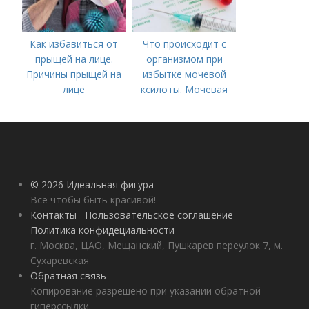
Как избавиться от
Что происходит с
прыщей на лице.
организмом при
Причины прыщей на
избытке мочевой
лице
ксилоты. Мочевая
кислота в крови:
норма и отклонения
© 2026 Идеальная фигура
Всё чтобы быть красивой!
Контакты
Пользовательское соглашение
Политика конфидециальности
г. Москва, ЦАО, Мещанский, Пушкарев переулок 7, м.
Сухаревская
Обратная связь
Копирование разрешено при указании обратной
гиперссылки.