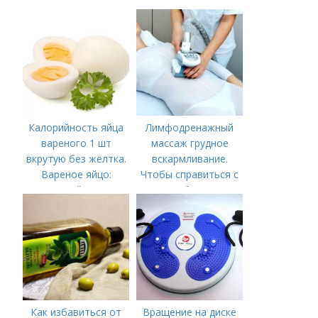
Калорийность яйца
Лимфодренажный
вареного 1 шт
массаж грудное
вкрутую без желтка.
вскармливание.
Вареное яйцо:
Чтобы справиться с
калорийность
нагрубанием,
необходимо
предпринять
следующие действия:
Как избавиться от
Вращение на диске