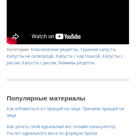
Категории:
Классические рецепты
,
Тушеная капуста
,
Капусты на сковороде
,
Капуста с картошкой
,
Капусты с
рисом
,
Капуста с рисом
,
Мамины рецепты
Популярные материалы
Как избавиться от прыщей на лице. Причины прыщей на
лице
Как узнать свой идеальный вес онлайн калькулятор.
Расчет идеального веса по формуле Брока