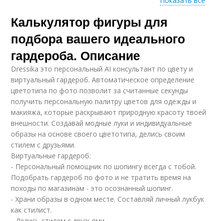
Показать все
Калькулятор фигуры для
Фигура по
Х-образная фигура
параметрам
подбора вашего идеального
гардероба. Описание
Dressika это персональный AI консультант по цвету и
Фигуры по
Женская фигура
виртуальный гардероб. Автоматическое определение
параметрам
цветотипа по фото позволит за считанные секунды
получить персональную палитру цветов для одежды и
макияжа, которые раскрывают природную красоту твоей
внешности. Создавай модные луки и индивидуальные
Виртуальная фигура
Платья для фигуры
образы на основе своего цветотипа, делись своим
стилем с друзьями.
Виртуальные гардероб:
- Персональный помощник по шопингу всегда с тобой.
Подобрать гардероб по фото и не тратить время на
Спортивная фигура
Онлайн подборы
походы по магазинам - это осознанный шопинг.
- Храни образы в одном месте. Составляй личный лукбук
как стилист.
- Делись стилем с друзьями.