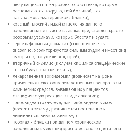
шелушащихся пятен розоватого оттенка, которые
располагаются вокруг одной большой, так
называемой, «материнской» бляшки);
красный плоский лишай (этиология данного
заболевания не выяснена, лишай представлен красно-
розовыми узелками, которые блестят и зудят);
герпетиформный дерматит (сыпь появляется
внезапно, характеризуется сильным зудом и имеет вид
пузырьков, папул или волдырей);
вторичный сифилис (в случае сифилиса специфические
тесты будут положительны);
лекарственная токсидермия (возникает на фоне
применения некоторых лекарственных препаратов и
химических средств, вызывающих у пациентов
специфическую реакцию в виде аллергии);
грибовидная гранулема, или грибовидный микоз
(похож на экзему , развивается постепенно и
вызывает сильный кожный зуд);
псориаз – бляшки при данном хроническом
заболевании имеют вид красно-розового цвета (они