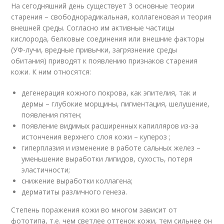
На сегодняшний день существует 3 основные теории
старения – свободнорадикальная, коллагеновая и теория
внешней среды. Согласно им активные частицы
кислорода, белковые соединения или внешние факторы
(УФ-лучи, вредные привычки, загрязнение среды
обитания) приводят к появлению признаков старения
кожи. К ним относятся:
дегенерация кожного покрова, как эпителия, так и
дермы – глубокие морщины, пигментация, шелушение,
появления пятен;
появление видимых расширенных капилляров из-за
истончения верхнего слоя кожи – купероз ;
гиперплазия и изменение в работе сальных желез –
уменьшение выработки липидов, сухость, потеря
эластичности;
снижение выработки коллагена;
дерматиты различного генеза.
Степень поражения кожи во многом зависит от
фототипа, т.е. чем светлее оттенок кожи, тем сильнее он