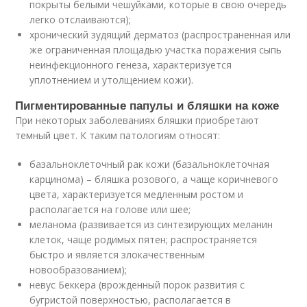
покрыты белыми чешуйками, которые в свою очередь
легко отслаиваются);
хронический зудящий дерматоз (распространенная или
же ограниченная площадью участка поражения сыпь
неинфекционного генеза, характеризуется
уплотнением и утолщением кожи).
Пигментированные папулы и бляшки на коже
При некоторых заболеваниях бляшки приобретают
темный цвет. К таким патологиям относят:
базальноклеточный рак кожи (базальноклеточная
карцинома) – бляшка розового, а чаще коричневого
цвета, характеризуется медленным ростом и
располагается на голове или шее;
меланома (развивается из синтезирующих меланин
клеток, чаще родимых пятен; распространяется
быстро и является злокачественным
новообразованием);
невус Беккера (врожденный порок развития с
бугристой поверхностью, располагается в