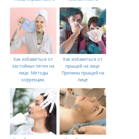
нагрубанием,
необходимо
предпринять
следующие действия:
Как избавиться от
Как избавиться от
застойных пятен на
прыщей на лице.
лице. Методы
Причины прыщей на
коррекции,
лице
аппаратного лечения
акне и удаления
рубцов и шрамов
постакне