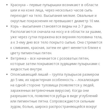
Краснуха – первые пупырышки возникают в области
шеи и на коже лица, через несколько часов сыпь
переходит на тело. Высыпания мелкие. Овальные и
округлые покраснения не превышают диаметр 10 мм.
Корь – высыпания становятся видны на 2-7 день.
Располагаются сначала на носу и в области за ушами,
уже через сутки поражена вся верхняя половина тела,
а к 3-ему дню все тело покрыто сыпью. Она стремится
к сливанию, красная, затем ее цвет меняется ближе к
цвету пигментных пятен.
Ветрянка – все начинается с розоватых пятен,
которые затем покрываются зудящими пузырьками с
жидкостью внутри.
Опоясывающий лишай – группа пузырьков размером
до 5 мм, их характерная особенность – локализация
на одной стороне туловища (появляется у людей,
зараженных ветряночным вирусом). Когда они
разрешаются, появляются рубцы в виде углублений
или пигментные пятна. Сопровождаются сильным
зудом, болью, широко распространяющейся вокруг