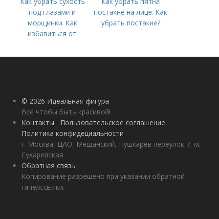
Как убрать сухость
Как убрать пятна
под глазами и
постакне на лице. Как
морщинки. Как
убрать постакне?
избавиться от
морщин под глазами:
косметологические
процедуры
© 2026 Идеальная фигура
Всё чтобы быть красивой!
Контакты
Пользовательское соглашение
Политика конфидециальности
г. Москва, ЦАО, Мещанский, Пушкарев переулок 7, м.
Сухаревская
Обратная связь
Копирование разрешено при указании обратной
гиперссылки.