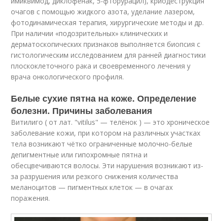
имиквимод, диклофенак, 5-фторурацил), криодеструкция
очагов с помощью жидкого азота, уделание лазером,
фотодинамическая терапия, хирургические методы и др.
При наличии «подозрительных» клинических и
дерматоскопических признаков выполняется биопсия с
гистологическим исследованием для ранней диагностики
плоскоклеточного рака и своевременного лечения у
врача онкологического профиля.
Белые сухие пятна на коже. Определение
болезни. Причины заболевания
Витилиго ( от лат. "vitilus" — телёнок ) — это хроническое
заболевание кожи, при котором на различных участках
тела возникают чётко ограниченные молочно-белые
депигментные или гипохромные пятна и
обесцвечиваются волосы. Эти нарушения возникают из-
за разрушения или резкого снижения количества
меланоцитов — пигментных клеток — в очагах
поражения
.