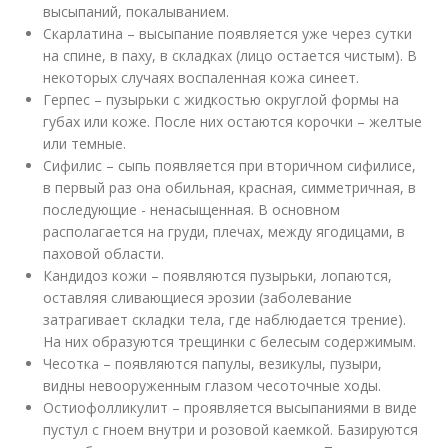
высыпаний, покалыванием.
Скарлатина – высыпание появляется уже через сутки
на спине, в паху, в складках (лицо остается чистым). В
некоторых случаях воспаленная кожа синеет.
Герпес – пузырьки с жидкостью округлой формы на
губах или коже. После них остаются корочки – желтые
или темные.
Сифилис – сыпь появляется при вторичном сифилисе,
в первый раз она обильная, красная, симметричная, в
последующие - ненасыщенная. В основном
располагается на груди, плечах, между ягодицами, в
паховой области.
Кандидоз кожи – появляются пузырьки, лопаются,
оставляя сливающиеся эрозии (заболевание
затрагивает складки тела, где наблюдается трение).
На них образуются трещинки с белесым содержимым.
Чесотка – появляются папулы, везикулы, пузыри,
видны невооруженным глазом чесоточные ходы.
Остиофолликулит – проявляется высыпаниями в виде
пустул с гноем внутри и розовой каемкой. Базируются