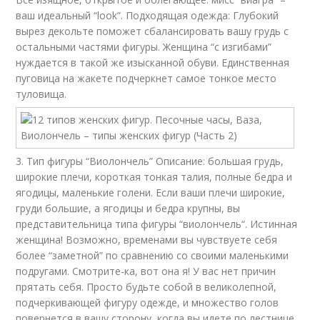
ваш идеальный “look”. Подходящая одежда: Глубокий
вырез декольте поможет сбалансировать вашу грудь с
остальными частями фигуры. Женщина “с изгибами”
нуждается в такой же изысканной обуви. Единственная
пуговица на жакете подчеркнет самое тонкое место
туловища.
3. Тип фигуры “Виолончель” Описание: большая грудь,
широкие плечи, короткая тонкая талия, полные бедра и
ягодицы, маленькие голени. Если ваши плечи широкие,
груди большие, а ягодицы и бедра крупны, вы
представительница типа фигуры “виолончель“. Истинная
женщина! Возможно, временами вы чувствуете себя
более “заметной” по сравнению со своими маленькими
подругами. Смотрите-ка, вот она я! У вас нет причин
прятать себя. Просто будьте собой в великолепной,
подчеркивающей фигуру одежде, и множество голов
повернется в вашу сторону, когда вы идете по лестнице