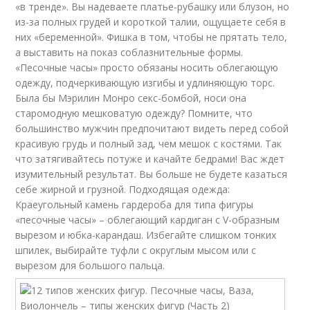
«в тренде». Вы надеваете платье-рубашку или блузон, но
из-за полных грудей и короткой талии, ощущаете себя в
них «беременной». Фишка в том, чтобы не прятать тело,
а выставить на показ соблазнительные формы.
«Песочные часы» просто обязаны носить облегающую
одежду, подчеркивающую изгибы и удлиняющую торс.
Была бы Мэрилин Монро секс-бомбой, носи она
старомодную мешковатую одежду? Помните, что
большинство мужчин предпочитают видеть перед собой
красивую грудь и полный зад, чем мешок с костями. Так
что затягивайтесь потуже и качайте бедрами! Вас ждет
изумительный результат. Вы больше не будете казаться
себе жирной и грузной. Подходящая одежда:
Краеугольный камень гардероба для типа фигуры
«песочные часы» – облегающий кардиган с V-образным
вырезом и юбка-карандаш. Избегайте слишком тонких
шпилек, выбирайте туфли с округлым мысом или с
вырезом для большого пальца.