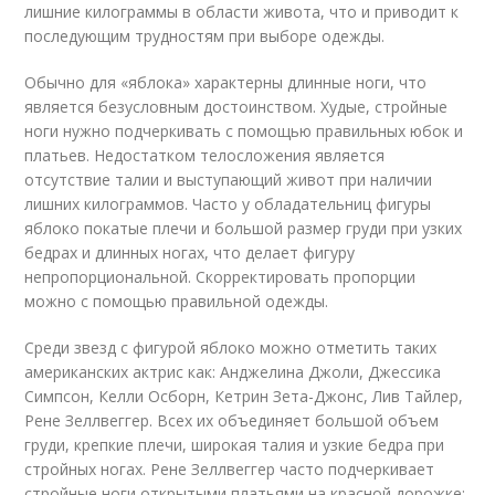
лишние килограммы в области живота, что и приводит к
последующим трудностям при выборе одежды.
Обычно для «яблока» характерны длинные ноги, что
является безусловным достоинством. Худые, стройные
ноги нужно подчеркивать с помощью правильных юбок и
платьев. Недостатком телосложения является
отсутствие талии и выступающий живот при наличии
лишних килограммов. Часто у обладательниц фигуры
яблоко покатые плечи и большой размер груди при узких
бедрах и длинных ногах, что делает фигуру
непропорциональной. Скорректировать пропорции
можно с помощью правильной одежды.
Среди звезд с фигурой яблоко можно отметить таких
американских актрис как: Анджелина Джоли, Джессика
Симпсон, Келли Осборн, Кетрин Зета-Джонс, Лив Тайлер,
Рене Зеллвеггер. Всех их объединяет большой объем
груди, крепкие плечи, широкая талия и узкие бедра при
стройных ногах. Рене Зеллвеггер часто подчеркивает
стройные ноги открытыми платьями на красной дорожке: