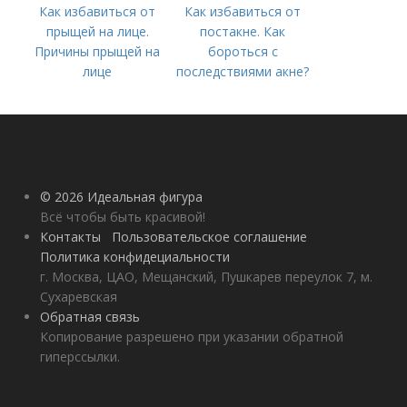
Как избавиться от
Как избавиться от
прыщей на лице.
постакне. Как
Причины прыщей на
бороться с
лице
последствиями акне?
© 2026 Идеальная фигура
Всё чтобы быть красивой!
Контакты
Пользовательское соглашение
Политика конфидециальности
г. Москва, ЦАО, Мещанский, Пушкарев переулок 7, м.
Сухаревская
Обратная связь
Копирование разрешено при указании обратной
гиперссылки.