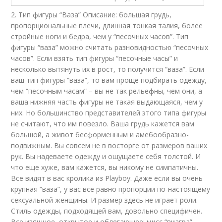
2. Тип фигуры “Ваза” Описание: большая грудь,
пропорциональные плечи, длинная тонкая талия, более
стройные ноги и бедра, чем у “песочных часов”. Тип
фигуры “ваза” можно считать разновидностью “песочных
часов”. Если взять тип фигуры “песочные часы” и
несколько вытянуть их в рост, то получится “ваза”. Если
ваш тип фигуры “ваза”, то вам проще подбирать одежду,
чем “песочным часам” – вы не так рельефны, чем они, а
ваша нижняя часть фигуры не такая выдающаяся, чем у
них. Но большинство представителей этого типа фигуры
не считают, что им повезло. Ваша грудь кажется вам
большой, а живот бесформенным и амебообразно-
подвижным. Вы совсем не в восторге от размеров ваших
рук. Вы надеваете одежду и ощущаете себя толстой. И
что еще хуже, вам кажется, вы никому не симпатичны.
Все видят в вас кролика из Playboy. Даже если вы очень
крупная “ваза”, у вас все равно пропорции по-настоящему
сексуальной женщины. И размер здесь не играет роли.
Стиль одежды, подходящей вам, довольно специфичен.
Все изящное, открытое и облегающее: мисс “виагра” –