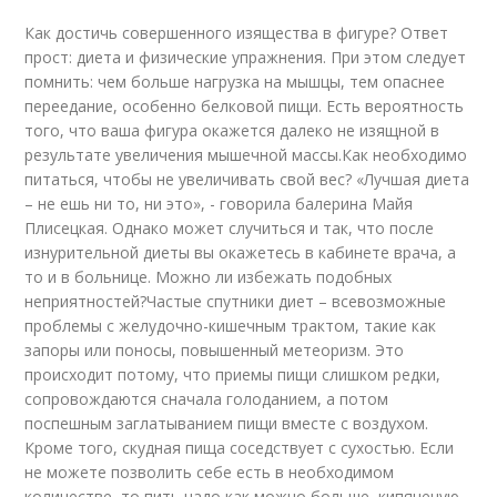
Как достичь совершенного изящества в фигуре? Ответ
прост: диета и физические упражнения. При этом следует
помнить: чем больше нагрузка на мышцы, тем опаснее
переедание, особенно белковой пищи. Есть вероятность
того, что ваша фигура окажется далеко не изящной в
результате увеличения мышечной массы.Как необходимо
питаться, чтобы не увеличивать свой вес? «Лучшая диета
– не ешь ни то, ни это», - говорила балерина Майя
Плисецкая. Однако может случиться и так, что после
изнурительной диеты вы окажетесь в кабинете врача, а
то и в больнице. Можно ли избежать подобных
неприятностей?Частые спутники диет – всевозможные
проблемы с желудочно-кишечным трактом, такие как
запоры или поносы, повышенный метеоризм. Это
происходит потому, что приемы пищи слишком редки,
сопровождаются сначала голоданием, а потом
поспешным заглатыванием пищи вместе с воздухом.
Кроме того, скудная пища соседствует с сухостью. Если
не можете позволить себе есть в необходимом
количестве, то пить надо как можно больше, кипяченую