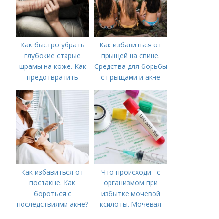
Как быстро убрать
Как избавиться от
глубокие старые
прыщей на спине.
шрамы на коже. Как
Средства для борьбы
предотвратить
с прыщами и акне
появление шрамов
Как избавиться от
Что происходит с
постакне. Как
организмом при
бороться с
избытке мочевой
последствиями акне?
ксилоты. Мочевая
кислота в крови: