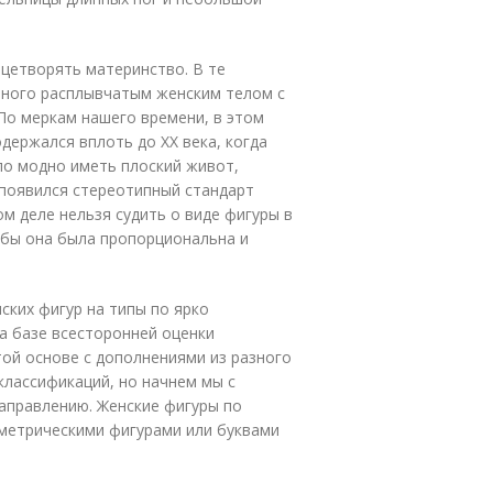
цетворять материнство. В те
много расплывчатым женским телом с
о меркам нашего времени, в этом
держался вплоть до ХХ века, когда
ало модно иметь плоский живот,
 появился стереотипный стандарт
мом деле нельзя судить о виде фигуры в
обы она была пропорциональна и
ких фигур на типы по ярко
а базе всесторонней оценки
той основе с дополнениями из разного
классификаций, но начнем мы с
аправлению. Женские фигуры по
метрическими фигурами или буквами