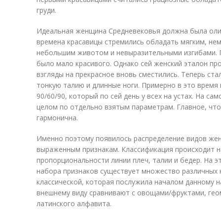
груди.
Идеальная женщина Средневековья должна была оли
времена красавицы стремились обладать мягким, не
небольшим животом и невыразительными изгибами. П
было мало красивого. Однако сей женский эталон про
взгляды на прекрасное вновь сместились. Теперь ст
тонкую талию и длинные ноги. Примерно в это время
90/60/90, который по сей день у всех на устах. На са
целом по отдельно взятым параметрам. Главное, чт
гармонична.
Именно поэтому появилось распределение видов женс
выраженным признакам. Классификация происходит н
пропорциональности линии плеч, талии и бедер. На э
набора признаков существует множество различных 
классической, которая послужила началом данному н
внешнему виду сравнивают с овощами/фруктами, гео
латинского алфавита.