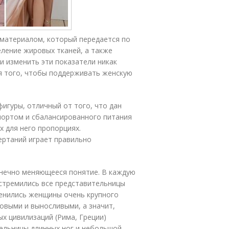
материалом, который передается по
еление жировых тканей, а также
и изменить эти показатели никак
я того, чтобы поддерживать женскую
игуры, отличный от того, что дан
портом и сбалансированного питания
х для него пропорциях.
ертаний играет правильно
онечно меняющееся понятие. В каждую
 стремились все представительницы
ценились женщины очень крупного
ровыми и выносливыми, а значит,
х цивилизаций (Рима, Греции)
ельницы длинных ног и небольшой