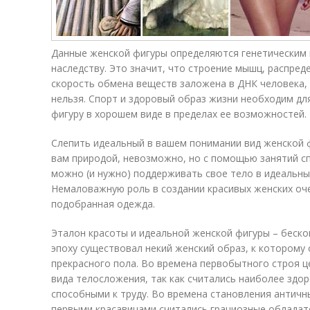
Данные женской фигуры определяются генетическим 
наследству. Это значит, что строение мышц, распред
скорость обмена веществ заложена в ДНК человека, 
нельзя. Спорт и здоровый образ жизни необходим дл
фигуру в хорошем виде в пределах ее возможностей.
Слепить идеальный в вашем понимании вид женской ф
вам природой, невозможно, но с помощью занятий с
можно (и нужно) поддерживать свое тело в идеальны
Немаловажную роль в создании красивых женских оч
подобранная одежда.
Эталон красоты и идеальной женской фигуры – беск
эпоху существовал некий женский образ, к которому
прекрасного пола. Во времена первобытного строя 
вида телосложения, так как считались наиболее здо
способными к труду. Во времена становления античны
первыми красавицами считались грациозные обладат