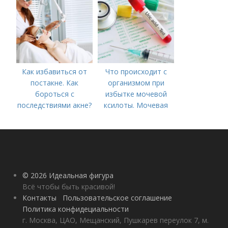
процедуры
Как избавиться от
Что происходит с
постакне. Как
организмом при
бороться с
избытке мочевой
последствиями акне?
ксилоты. Мочевая
кислота в крови:
норма и отклонения
© 2026 Идеальная фигура
Всё чтобы быть красивой!
Контакты
Пользовательское соглашение
Политика конфидециальности
г. Москва, ЦАО, Мещанский, Пушкарев переулок 7, м.