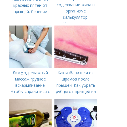
содержание жира в
красных пятен от
организме
прыщей. Лечение
калькулятор.
Калькулятор
процента жира в
теле
Лимфодренажный
Как избавиться от
массаж грудное
шрамов после
вскармливание.
прыщей. Как убрать
Чтобы справиться с
рубцы от прыщей на
нагрубанием,
лице?
необходимо
предпринять
следующие действия: