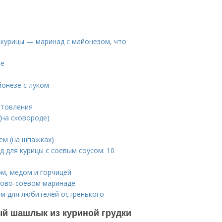
 курицы — маринад с майонезом, что
зе
йонезе с луком
отовления
(на сковороде)
цем (на шпажках)
д для курицы с соевым соусом: 10
ом, медом и горчицей
дово-соевом маринаде
ом для любителей остренького
ый шашлык из куриной грудки