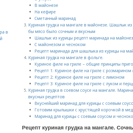
В майонезе
На кефире
Сметанный маринад
Куриная грудка на мангале в майонезе. Шашлык из
бы мясо было сочным и вкусным
ра в
Шашлык из курицы рецепт маринада на майоне
ой
С майонезом и чесноком
Рецепт маринада для шашлыка из курицы на ма
Куриная грудка на мангале в фольге.
Куриное филе на гриле – общие принципы приг
Рецепт 1: Куриное филе на гриле с розмарином 
Рецепт 2: Куриное филе на гриле с лимоном
Рецепт 3: Куриное филе на гриле с луком и пер
Куриная грудка в соевом соусе на мангале. Марина
вкусных рецептов
Вкуснейший маринад для курицы с соевым соус
Готовим крылышки с хрустящей корочкой в ме
Маринад для курицы с соевым соусом и чеснок
Рецепт куриная грудка на мангале. Сочн