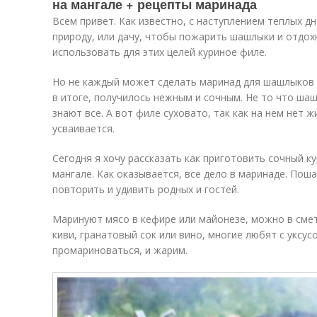
на мангале + рецепты маринада
Всем привет. Как известно, с наступлением теплых д
природу, или дачу, чтобы пожарить шашлыки и отдох
использовать для этих целей куриное филе.
Но не каждый может сделать маринад для шашлыков и
в итоге, получилось нежным и сочным. Не то что шаш
знают все. А вот филе суховато, так как на нем нет ж
усваивается.
Сегодня я хочу рассказать как приготовить сочный к
мангале. Как оказывается, все дело в маринаде. Пош
повторить и удивить родных и гостей.
Маринуют мясо в кефире или майонезе, можно в смет
киви, гранатовый сок или вино, многие любят с уксус
промариноваться, и жарим.