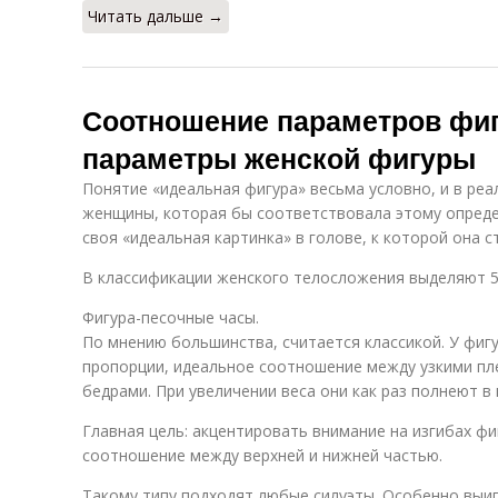
Читать дальше →
Соотношение параметров фи
параметры женской фигуры
Понятие «идеальная фигура» весьма условно, и в реа
женщины, которая бы соответствовала этому определ
своя «идеальная картинка» в голове, к которой она с
В классификации женского телосложения выделяют 5
Фигура-песочные часы.
По мнению большинства, считается классикой. У фиг
пропорции, идеальное соотношение между узкими пл
бедрами. При увеличении веса они как раз полнеют в
Главная цель: акцентировать внимание на изгибах ф
соотношение между верхней и нижней частью.
Такому типу подходят любые силуэты. Особенно вы