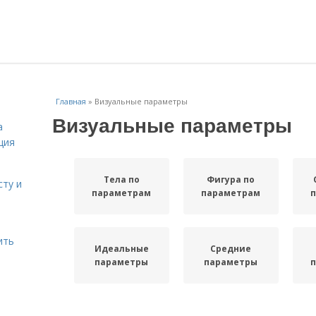
Главная
»
Визуальные параметры
Визуальные параметры
а
ция
Тела по
Фигура по
сту и
параметрам
параметрам
ить
Идеальные
Средние
параметры
параметры