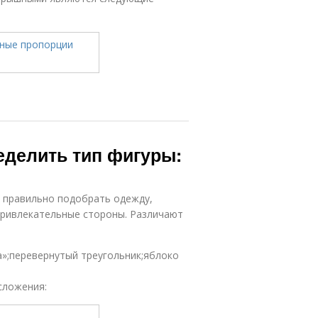
ределить тип фигуры:
ы правильно подобрать одежду,
привлекательные стороны. Различают
а»;перевернутый треугольник;яблоко
сложения: