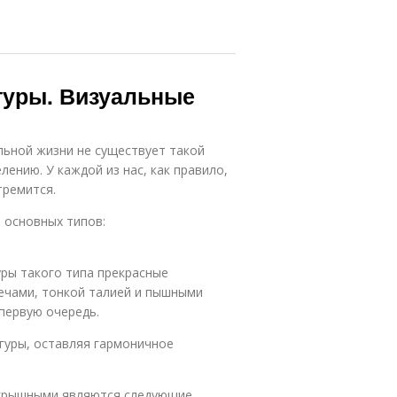
гуры. Визуальные
льной жизни не существует такой
ению. У каждой из нас, как правило,
тремится.
 основных типов:
уры такого типа прекрасные
ечами, тонкой талией и пышными
 первую очередь.
игуры, оставляя гармоничное
игрышными являются следующие