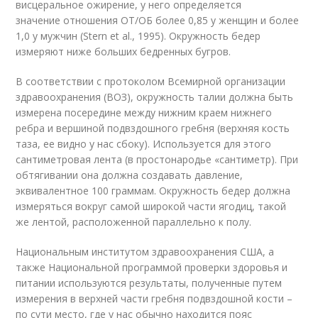
висцеральное ожирение, у него определяется
значение отношения ОТ/ОБ более 0,85 у женщин и более
1,0 у мужчин (Stern et al., 1995). Окружность бедер
измеряют ниже больших бедренных бугров.
В соответствии с протоколом Всемирной организации
здравоохранения (ВОЗ), окружность талии должна быть
измерена посередине между нижним краем нижнего
ребра и вершиной подвздошного гребня (верхняя кость
таза, ее видно у нас сбоку). Используется для этого
сантиметровая лента (в простонародье «сантиметр). При
обтягивании она должна создавать давление,
эквивалентное 100 граммам. Окружность бедер должна
измеряться вокруг самой широкой части ягодиц, такой
же лентой, расположенной параллельно к полу.
Национальным институтом здравоохранения США, а
также Национальной программой проверки здоровья и
питании используются результаты, полученные путем
измерения в верхней части гребня подвздошной кости –
по сути место, где у нас обычно находится пояс