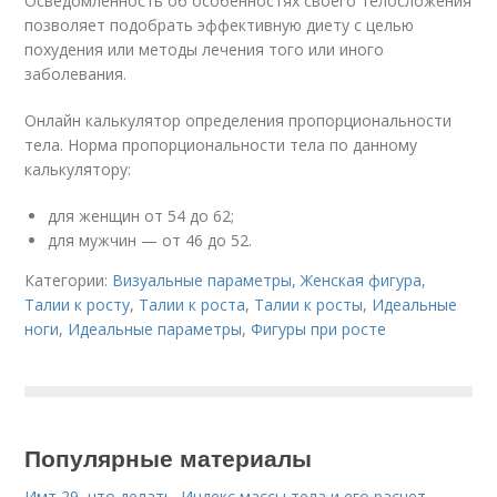
Осведомленность об особенностях своего телосложения
позволяет подобрать эффективную диету с целью
похудения или методы лечения того или иного
заболевания.
Онлайн калькулятор определения пропорциональности
тела. Норма пропорциональности тела по данному
калькулятору:
для женщин от 54 до 62;
для мужчин — от 46 до 52.
Категории:
Визуальные параметры
,
Женская фигура
,
Талии к росту
,
Талии к роста
,
Талии к росты
,
Идеальные
ноги
,
Идеальные параметры
,
Фигуры при росте
Популярные материалы
Имт 29, что делать. Индекс массы тела и его расчет