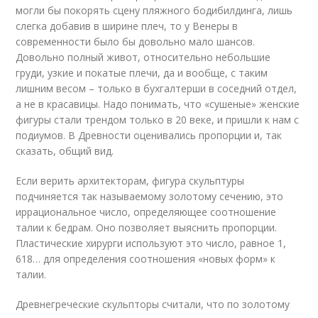
могли бы покорять сцену пляжного бодибилдинга, лишь
слегка добавив в ширине плеч, то у Венеры в
современности было бы довольно мало шансов.
Довольно полный живот, относительно небольшие
груди, узкие и покатые плечи, да и вообще, с таким
лишним весом – только в бухгалтерши в соседний отдел,
а не в красавицы. Надо понимать, что «сушеные» женские
фигуры стали трендом только в 20 веке, и пришли к нам с
подиумов. В Древности оценивались пропорции и, так
сказать, общий вид.
Если верить архитекторам, фигура скульптуры
подчиняется так называемому золотому сечению, это
иррациональное число, определяющее соотношение
талии к бедрам. Оно позволяет выяснить пропорции.
Пластические хирурги используют это число, равное 1,
618… для определения соотношения «новых форм» к
талии.
Древнегреческие скульпторы считали, что по золотому