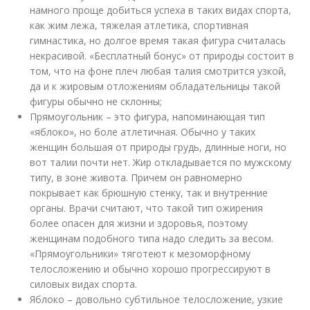
намного проще добиться успеха в таких видах спорта,
как жим лежа, тяжелая атлетика, спортивная
гимнастика, но долгое время такая фигура считалась
некрасивой. «Бесплатный бонус» от природы состоит в
том, что на фоне плеч любая талия смотрится узкой,
да и к жировым отложениям обладательницы такой
фигуры обычно не склонны;
Прямоугольник – это фигура, напоминающая тип
«яблоко», но боле атлетичная. Обычно у таких
женщин большая от природы грудь, длинные ноги, но
вот талии почти нет. Жир откладывается по мужскому
типу, в зоне живота. Причем он равномерно
покрывает как брюшную стенку, так и внутренние
органы. Врачи считают, что такой тип ожирения
более опасен для жизни и здоровья, поэтому
женщинам подобного типа надо следить за весом.
«Прямоугольники» тяготеют к мезоморфному
телосложению и обычно хорошо прогрессируют в
силовых видах спорта.
Яблоко – довольно субтильное телосложение, узкие