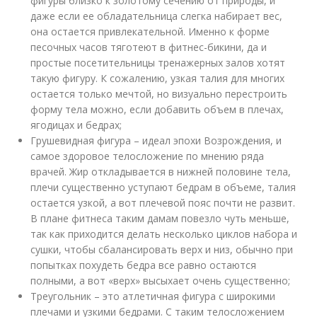
фигуры близко к золотому сечению от природы, и
даже если ее обладательница слегка набирает вес,
она остается привлекательной. Именно к форме
песочных часов тяготеют в фитнес-бикини, да и
простые посетительницы тренажерных залов хотят
такую фигуру. К сожалению, узкая талия для многих
остается только мечтой, но визуально перестроить
форму тела можно, если добавить объем в плечах,
ягодицах и бедрах;
Грушевидная фигура – идеал эпохи Возрождения, и
самое здоровое телосложение по мнению ряда
врачей. Жир откладывается в нижней половине тела,
плечи существенно уступают бедрам в объеме, талия
остается узкой, а вот плечевой пояс почти не развит.
В плане фитнеса таким дамам повезло чуть меньше,
так как приходится делать несколько циклов набора и
сушки, чтобы сбалансировать верх и низ, обычно при
попытках похудеть бедра все равно остаются
полными, а вот «верх» высыхает очень существенно;
Треугольник – это атлетичная фигура с широкими
плечами и узкими бедрами. С таким телосложением