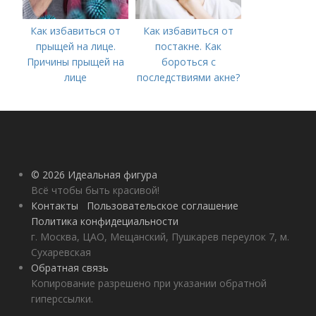
Как избавиться от
Как избавиться от
прыщей на лице.
постакне. Как
Причины прыщей на
бороться с
лице
последствиями акне?
© 2026 Идеальная фигура
Всё чтобы быть красивой!
Контакты
Пользовательское соглашение
Политика конфидециальности
г. Москва, ЦАО, Мещанский, Пушкарев переулок 7, м.
Сухаревская
Обратная связь
Копирование разрешено при указании обратной
гиперссылки.