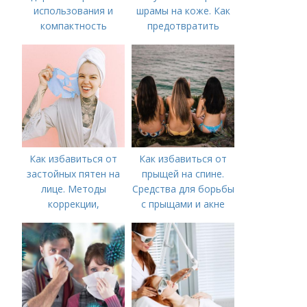
использования и
шрамы на коже. Как
компактность
предотвратить
появление шрамов
Как избавиться от
Как избавиться от
застойных пятен на
прыщей на спине.
лице. Методы
Средства для борьбы
коррекции,
с прыщами и акне
аппаратного лечения
акне и удаления
рубцов и шрамов
постакне