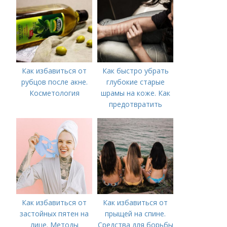
предпринять
следующие действия:
Как избавиться от
Как быстро убрать
рубцов после акне.
глубокие старые
Косметология
шрамы на коже. Как
предотвратить
появление шрамов
Как избавиться от
Как избавиться от
застойных пятен на
прыщей на спине.
лице. Методы
Средства для борьбы