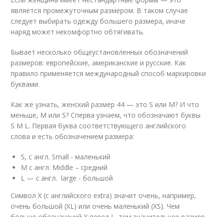
является промежуточным размером. В таком случае
следует выбирать одежду большего размера, иначе
наряд может некомфортно обтягивать.
Бывает несколько общеустановленных обозначений
размеров: европейские, американские и русские. Как
правило применяется международный способ маркировки
буквами.
Как же узнать, женский размер 44 — это S или M? И что
меньше, M или S? Сперва узнаем, что обозначают буквы
S M L. Первая буква соответствующего английского
слова и есть обозначением размера:
S, с англ. Small - маленький
M с англ. Middle – средний
L — с англ. large - большой
Символ Х (с английского extra) значит очень, например,
очень большой (XL) или очень маленький (XS). Чем
больше обозначений Х перед L, тем значительнее размер