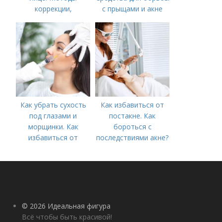
коррекции,
с прыщами и акне
аппаратного лечения
акне и удаления
рубцов и шрамов
постакне
Как убрать сухость
Как избавиться от
под глазами и
постакне. Как
морщинки. Как
бороться с
избавиться от
последствиями акне?
морщин под глазами:
косметологические
процедуры
© 2026 Идеальная фигура
Всё чтобы быть красивой!