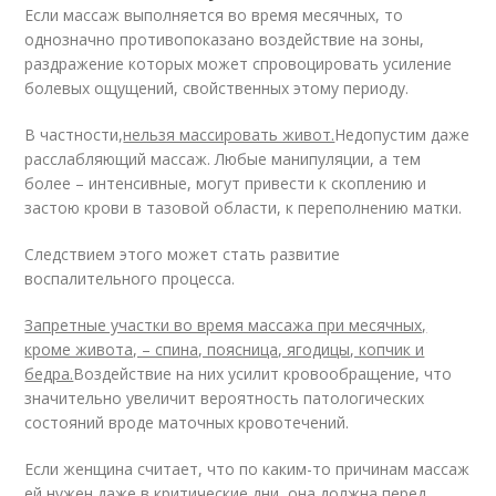
Если массаж выполняется во время месячных, то
однозначно противопоказано воздействие на зоны,
раздражение которых может спровоцировать усиление
болевых ощущений, свойственных этому периоду.
В частности,
нельзя массировать живот.
Недопустим даже
расслабляющий массаж. Любые манипуляции, а тем
более – интенсивные, могут привести к скоплению и
застою крови в тазовой области, к переполнению матки.
Следствием этого может стать развитие
воспалительного процесса.
Запретные участки во время массажа при месячных,
кроме живота, – спина, поясница, ягодицы, копчик и
бедра.
Воздействие на них усилит кровообращение, что
значительно увеличит вероятность патологических
состояний вроде маточных кровотечений.
Если женщина считает, что по каким-то причинам массаж
ей нужен даже в критические дни, она должна перед