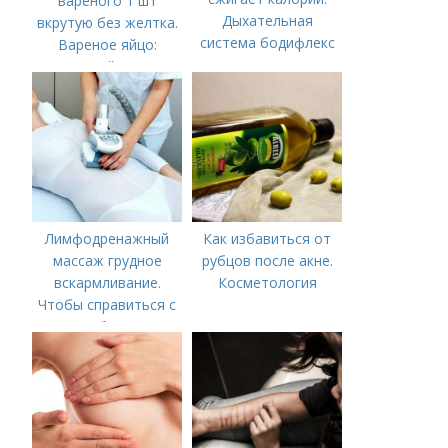
вареного 1 шт
Дыхательная
вкрутую без желтка.
система бодифлекс
Вареное яйцо:
для сжигания лишних
калорийность
калорий в домашних
условиях
Лимфодренажный
Как избавиться от
массаж грудное
рубцов после акне.
вскармливание.
Косметология
Чтобы справиться с
нагрубанием,
необходимо
предпринять
следующие действия: