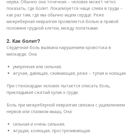
нерва. Обычно она точечная – человек может четко
показать, где болит. Локализуется чаще слева в груди –
как раз там, где мы обычно ищем сердце. Реже
межреберная невралгия проявляется болью в правой
половине грудной клетки, между лопатками.
2. Как болит?
Сердечная боль вызвана нарушением кровотока в
миокарде. Она:
умеренная или сильная;
жгучая, давящая, сжимающая, реже – тупая и ноющая.
При стенокардии человек пытается описать боль,
прикладывая сжатый кулак к груди.
Боль при межреберной невралгии связана с ущемлением
нервов или спазмом мышц. Она:
сильная и очень сильная;
жгущая, колющая, простреливающая.