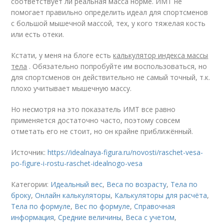
соответствует ли реальная масса норме. ИМТ не
помогает правильно определить идеал для спортсменов
с большой мышечной массой, тех, у кого тяжелая кость
или есть отеки.
Кстати, у меня на блоге есть
калькулятор индекса массы
тела
. Обязательно попробуйте им воспользоваться, но
для спортсменов он действительно не самый точный, т.к.
плохо учитывает мышечную массу.
Но несмотря на это показатель ИМТ все равно
применяется достаточно часто, поэтому совсем
отметать его не стоит, но он крайне приближённый.
Источник:
https://idealnaya-figura.ru/novosti/raschet-vesa-
po-figure-i-rostu-raschet-idealnogo-vesa
Категории:
Идеальный вес
,
Веса по возрасту
,
Тела по
броку
,
Онлайн калькуляторы
,
Калькуляторы для расчёта
,
Тела по формуле
,
Вес по формуле
,
Справочная
информация
,
Средние величины
,
Веса с учетом
,