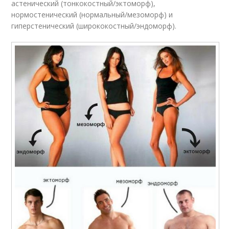
астенический (тонкокостный/эктоморф),
нормостенический (нормальный/мезоморф) и
гиперстенический (ширококостный/эндоморф).