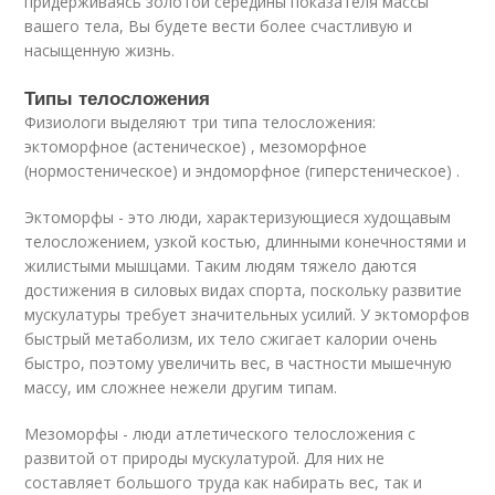
придерживаясь золотой середины показателя массы
вашего тела, Вы будете вести более счастливую и
насыщенную жизнь.
Типы телосложения
Физиологи выделяют три типа телосложения:
эктоморфное (астеническое) , мезоморфное
(нормостеническое) и эндоморфное (гиперстеническое) .
Эктоморфы - это люди, характеризующиеся худощавым
телосложением, узкой костью, длинными конечностями и
жилистыми мышцами. Таким людям тяжело даются
достижения в силовых видах спорта, поскольку развитие
мускулатуры требует значительных усилий. У эктоморфов
быстрый метаболизм, их тело сжигает калории очень
быстро, поэтому увеличить вес, в частности мышечную
массу, им сложнее нежели другим типам.
Мезоморфы - люди атлетического телосложения с
развитой от природы мускулатурой. Для них не
составляет большого труда как набирать вес, так и