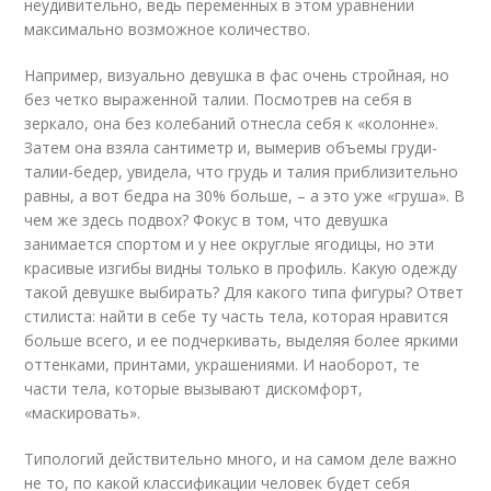
неудивительно, ведь переменных в этом уравнении
максимально возможное количество.
Например, визуально девушка в фас очень стройная, но
без четко выраженной талии. Посмотрев на себя в
зеркало, она без колебаний отнесла себя к «колонне».
Затем она взяла сантиметр и, вымерив объемы груди-
талии-бедер, увидела, что грудь и талия приблизительно
равны, а вот бедра на 30% больше, – а это уже «груша». В
чем же здесь подвох? Фокус в том, что девушка
занимается спортом и у нее округлые ягодицы, но эти
красивые изгибы видны только в профиль. Какую одежду
такой девушке выбирать? Для какого типа фигуры? Ответ
стилиста: найти в себе ту часть тела, которая нравится
больше всего, и ее подчеркивать, выделяя более яркими
оттенками, принтами, украшениями. И наоборот, те
части тела, которые вызывают дискомфорт,
«маскировать».
Типологий действительно много, и на самом деле важно
не то, по какой классификации человек будет себя