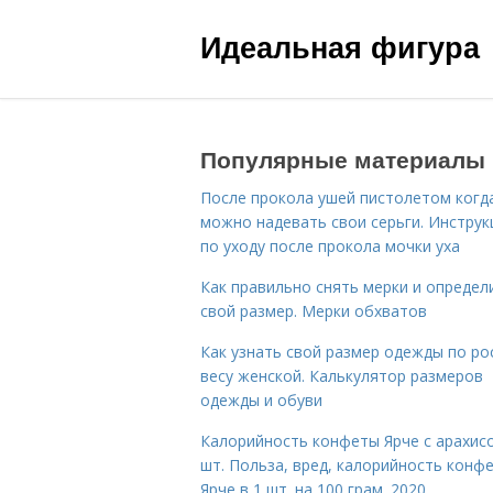
Идеальная фигура
Популярные материалы
После прокола ушей пистолетом когд
можно надевать свои серьги. Инструк
по уходу после прокола мочки уха
Как правильно снять мерки и определ
свой размер. Мерки обхватов
Как узнать свой размер одежды по ро
весу женской. Калькулятор размеров
одежды и обуви
Калорийность конфеты Ярче с арахис
шт. Польза, вред, калорийность конф
Ярче в 1 шт. на 100 грам. 2020