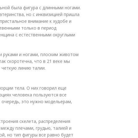
льной была фигура с длинными ногами.
теринства, но с инквизицией пришла
пристальное внимание к худобе и
твенными только в период
енщина с естественными округлыми
ми руками и ногами, плоским животом
ак скоротечна, что в 21 веке мы
и четкую линию талии.
орции тела. О них говорил еще
рциях человека пользуются все
ю очередь, это нужно модельерам,
строения скелета, распределения
между плечами, грудью, талией и
й, но тип фигуры все равно будет