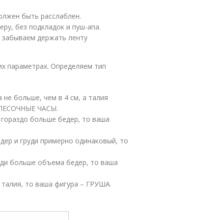
олжен быть расслаблен.
ру, без подкладок и пуш-апа.
е забываем держать ленту
их параметрах. Определяем тип
 не больше, чем в 4 см, а талия
– ПЕСОЧНЫЕ ЧАСЫ.
ь гораздо больше бедер, то ваша
едер и груди примерно одинаковый, то
руди больше объема бедер, то ваша
я талия, то ваша фигура – ГРУША.