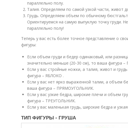
параллельно полу.
Талия. Определяем по самой узкой части, живот д
Грудь. Определяем объем по обычному бюстгальте
Ориентируемся на самую выпуклую точку груди. Н
параллельно полу!
Теперь у вас есть более точное представление о сво
фигуры:
Если объем груди и бедер одинаковый, или разница
значительно меньше (20-30 см), то ваша фигура 
Если у вас стройные ножки, а талия, живот и груд
фигура – ЯБЛОКО .
Если у вас нет ярко выраженной талии, а объем б
ваша фигура – ПРЯМОУГОЛЬНИК.
Если у вас узкие бедра, широкие плечи и объем г
фигура – ТРЕУГОЛЬНИК.
Если у вас маленькая грудь, широкие бедра и узка
ТИП ФИГУРЫ - ГРУША