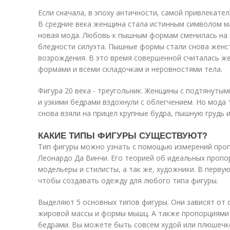
Если сначала, в эпоху античности, самой привлекате
В средние века женщина стала истинным символом ма
новая мода. Любовь к пышным формам сменилась на 
бледности силуэта. Пышные формы стали снова женс
возрождения. В это время совершенной считалась ж
формами и всеми складочкам и неровностями тела.
Фигура 20 века - треугольник. Женщины с подтянуты
и узкими бедрами вздохнули с облегчением. Но мода т
снова взяли на прицел крупные будра, пышную грудь 
КАКИЕ ТИПЫ ФИГУРЫ СУЩЕСТВУЮТ?
Тип фигуры можно узнать с помощью измерений проп
Леонардо Да Винчи. Его теорией об идеальных пропо
модельеры и стилисты, а так же, художники. В перву
чтобы создавать одежду для любого типа фигуры.
Выделяют 5 основных типов фигуры. Они зависят от 
жировой массы и формы мышц. А также пропорциями 
бедрами. Вы можете быть совсем худой или плюшечко