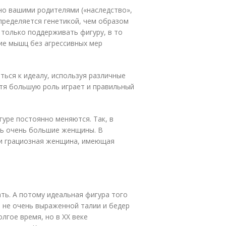
но вашими родителями («наследство»,
пределяется генетикой, чем образом
только поддерживать фигуру, в то
ие мышц без агрессивных мер
ться к идеалу, используя различные
отя большую роль играет и правильный
гуре постоянно меняются. Так, в
сь очень большие женщины. В
 и грациозная женщина, имеющая
ать. А потому идеальная фигура того
 не очень выраженной талии и бедер
лгое время, но в ХХ веке