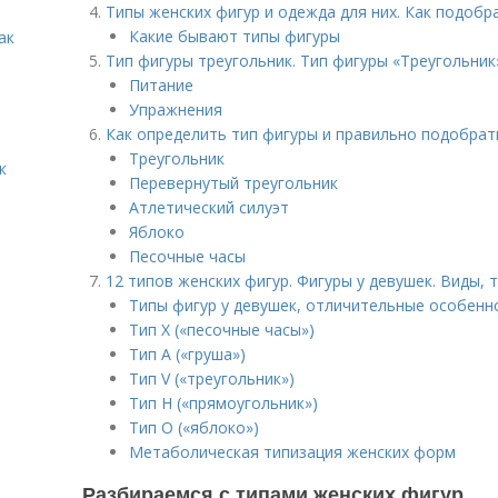
Типы женских фигур и одежда для них. Как подобр
Какие бывают типы фигуры
ак
Тип фигуры треугольник. Тип фигуры «Треугольник»
Питание
Упражнения
Как определить тип фигуры и правильно подобрат
Треугольник
к
Перевернутый треугольник
Атлетический силуэт
Яблоко
Песочные часы
12 типов женских фигур. Фигуры у девушек. Виды,
Типы фигур у девушек, отличительные особенн
Тип Х («песочные часы»)
Тип А («груша»)
Тип V («треугольник»)
Тип Н («прямоугольник»)
Тип О («яблоко»)
Метаболическая типизация женских форм
Разбираемся с типами женских фигур