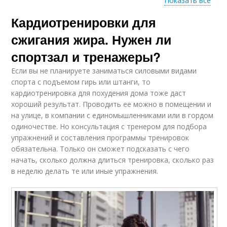
Показать все
Кардиотренировки для
Жир в теле
Жир в организме
сжигания жира. Нужен ли
спортзал и тренажеры?
Если вы не планируете заниматься силовыми видами
Жир по окружностям
Жир с помощью
спорта с подъемом гирь или штанги, то
кардиотренировка для похудения дома тоже даст
хороший результат. Проводить ее можно в помещении и
на улице, в компании с единомышленниками или в гордом
одиночестве. Но консультация с тренером для подбора
Полезный жир
Жир в женском и
упражнений и составления программы тренировок
обязательна. Только он сможет подсказать с чего
начать, сколько должна длиться тренировка, сколько раз
в неделю делать те или иные упражнения.
Калькулятор для
Подкожный жир
мужчин