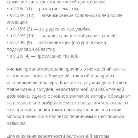
снижение силы сжатия челюстей при жевании;
• в 2,5% (51) — развитие гематом;
• в 0,58% (12) — возникновение головных болей после
инъекции;
• в 0,15% (3) — затруднения при улыбке;
• в 0,49% (10) — парадоксальное выбухание тканей;
• в 0,44% (9) — западение щек (потеря объема
подскуловой области);
• в 0,2% (4) — провисание тканей.
Ученые проанализировали причины этих явлений как на
основании своих наблюдений, так и обзора других
источников литературы. В какие-то случаях дело было в
повреждении сосудов, недостаточной или избыточной
дозировке, однако основное внимание авторы обращают
на неправильно выбранное место введения и заключают,
что при выполнении таких процедур знание анатомии
мягких тканей лица является первичным и бесспорным
навыком.
Для снижения вероятности осложнений авторы