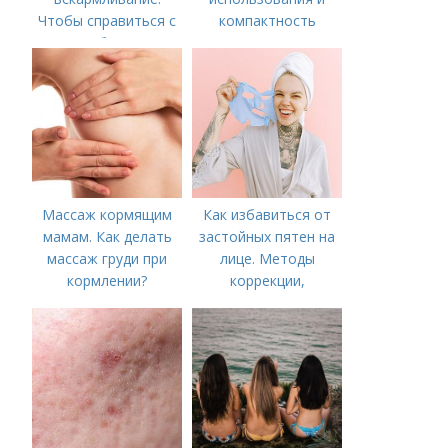
Чтобы справиться с
компактность
нагрубанием,
необходимо
предпринять
следующие действия:
Массаж кормящим
Как избавиться от
мамам. Как делать
застойных пятен на
массаж груди при
лице. Методы
кормлении?
коррекции,
аппаратного лечения
акне и удаления
рубцов и шрамов
постакне