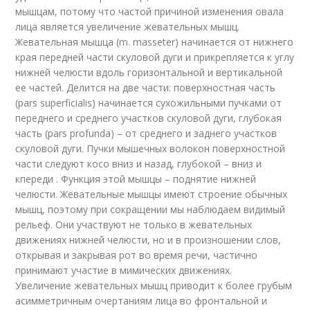
мышцам, потому что частой причиной изменения овала
лица является увеличение жевательных мышц.
Жевательная мышца (m. masseter) начинается от нижнего
края передней части скуловой дуги и прикрепляется к углу
нижней челюсти вдоль горизонтальной и вертикальной
ее частей. Делится на две части: поверхностная часть
(pars superficialis) начинается сухожильными пучками от
переднего и среднего участков скуловой дуги, глубокая
часть (pars profunda) – от среднего и заднего участков
скуловой дуги. Пучки мышечных волокон поверхностной
части следуют косо вниз и назад, глубокой – вниз и
кпереди . Функция этой мышцы – поднятие нижней
челюсти. Жевательные мышцы имеют строение обычных
мышц, поэтому при сокращении мы наблюдаем видимый
рельеф. Они участвуют не только в жевательных
движениях нижней челюсти, но и в произношении слов,
открывая и закрывая рот во время речи, частично
принимают участие в мимических движениях.
Увеличение жевательных мышц приводит к более грубым
асимметричным очертаниям лица во фронтальной и