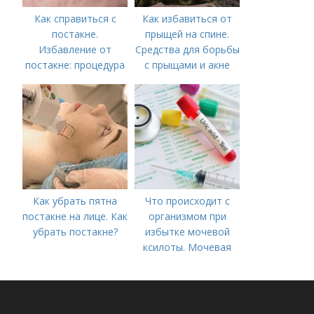
Как справиться с
Как избавиться от
постакне.
прыщей на спине.
Избавление от
Средства для борьбы
постакне: процедура
с прыщами и акне
Как убрать пятна
Что происходит с
постакне на лице. Как
организмом при
убрать постакне?
избытке мочевой
ксилоты. Мочевая
кислота в крови:
норма и отклонения