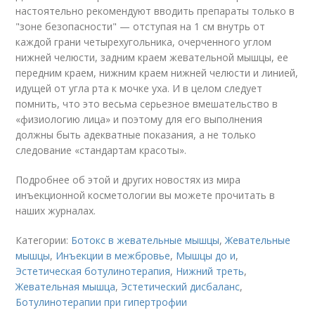
настоятельно рекомендуют вводить препараты только в
"зоне безопасности" — отступая на 1 см внутрь от
каждой грани четырехугольника, очерченного углом
нижней челюсти, задним краем жевательной мышцы, ее
передним краем, нижним краем нижней челюсти и линией,
идущей от угла рта к мочке уха. И в целом следует
помнить, что это весьма серьезное вмешательство в
«физиологию лица» и поэтому для его выполнения
должны быть адекватные показания, а не только
следование «стандартам красоты».
Подробнее об этой и других новостях из мира
инъекционной косметологии вы можете прочитать в
наших журналах.
Категории:
Ботокс в жевательные мышцы
,
Жевательные
мышцы
,
Инъекции в межбровье
,
Мышцы до и
,
Эстетическая ботулинотерапия
,
Нижний треть
,
Жевательная мышца
,
Эстетический дисбаланс
,
Ботулинотерапии при гипертрофии