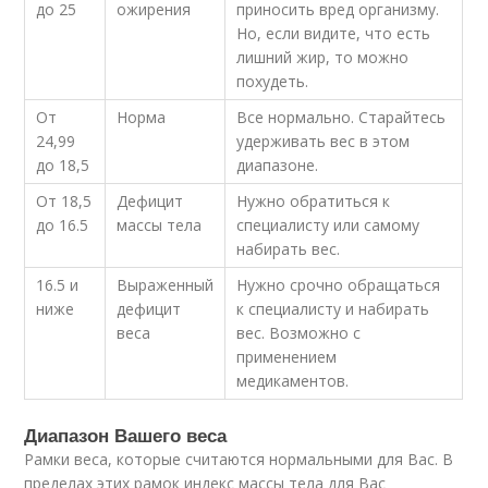
до 25
ожирения
приносить вред организму.
Но, если видите, что есть
лишний жир, то можно
похудеть.
От
Норма
Все нормально. Старайтесь
24,99
удерживать вес в этом
до 18,5
диапазоне.
От 18,5
Дефицит
Нужно обратиться к
до 16.5
массы тела
специалисту или самому
набирать вес.
16.5 и
Выраженный
Нужно срочно обращаться
ниже
дефицит
к специалисту и набирать
веса
вес. Возможно с
применением
медикаментов.
Диапазон Вашего веса
Рамки веса, которые считаются нормальными для Вас. В
пределах этих рамок индекс массы тела для Вас