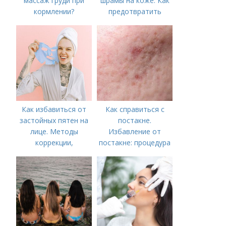
массаж груди при
шрамы на коже. Как
кормлении?
предотвратить
появление шрамов
Как избавиться от
Как справиться с
застойных пятен на
постакне.
лице. Методы
Избавление от
коррекции,
постакне: процедура
аппаратного лечения
акне и удаления
рубцов и шрамов
постакне