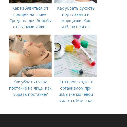
Как избавиться от
Как убрать сухость
прыщей на спине.
под глазами и
Средства для борьбы
морщинки. Как
с прыщами и акне
избавиться от
морщин под глазами:
косметологические
процедуры
Как убрать пятна
Что происходит с
постакне на лице. Как
организмом при
убрать постакне?
избытке мочевой
ксилоты. Мочевая
кислота в крови:
норма и отклонения