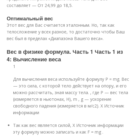
составляет — От 24,99 до 18,5.
Оптимальный вес
Этот вес для Вас считается эталонным. Но, так как
телосложение у всех разное, то достаточно чтобы Ваш
вес был в пределах «Диапазона Вашего веса».
Вес в физике формула. Часть 1 Часть 1 из
4: Вычисление веса
1
Для вычисления веса используйте формулу Р = mg. Вес
— это сила, с которой тело действует на опору, и его
можно рассчитать, зная массу тела. , где Р — вес тела
(измеряется в ньютонах, Н), m , g — ускорение
свободного падения (измеряется в м/с
2
).
X Источник
информации
Так как вес является силой,
X Источник информации
эту формулу можно записать и как F = mg .