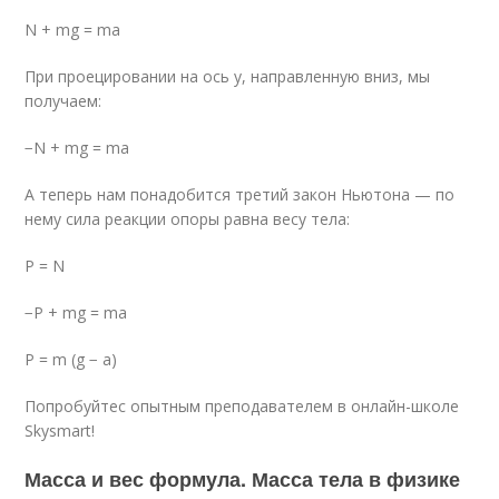
N + mg = ma
При проецировании на ось y, направленную вниз, мы
получаем:
−N + mg = ma
А теперь нам понадобится третий закон Ньютона — по
нему сила реакции опоры равна весу тела:
P = N
−P + mg = ma
P = m (g − a)
Попробуйтес опытным преподавателем в онлайн-школе
Skysmart!
Масса и вес формула. Масса тела в физике