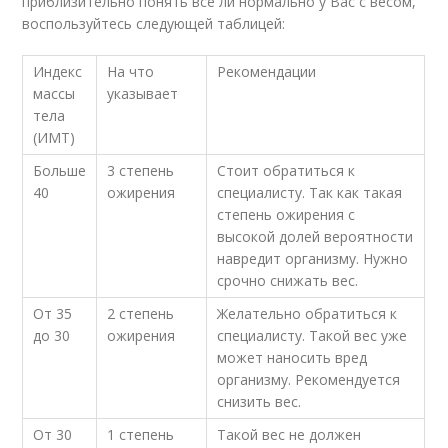
приблизительно понять все ли нормально у Вас с весом,
воспользуйтесь следующей таблицей:
Индекс
На что
Рекомендации
массы
указывает
тела
(ИМТ)
Больше
3 степень
Стоит обратиться к
40
ожирения
специалисту. Так как такая
степень ожирения с
высокой долей вероятности
навредит организму. Нужно
срочно снижать вес.
От 35
2 степень
Желательно обратиться к
до 30
ожирения
специалисту. Такой вес уже
может наносить вред
организму. Рекомендуется
снизить вес.
От 30
1 степень
Такой вес не должен