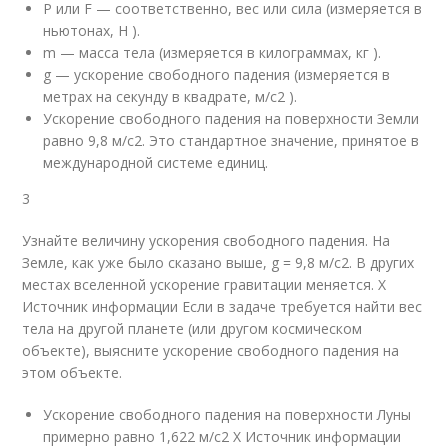
P или F — соответственно, вес или сила (измеряется в
ньютонах, Н ).
m — масса тела (измеряется в килограммах, кг ).
g — ускорение свободного падения (измеряется в
метрах на секунду в квадрате, м/с
2
).
Ускорение свободного падения на поверхности Земли
равно 9,8 м/с
2
. Это стандартное значение, принятое в
международной системе единиц.
3
Узнайте величину ускорения свободного падения. На
Земле, как уже было сказано выше, g = 9,8 м/с
2
. В других
местах вселенной ускорение гравитации меняется.
X
Источник информации
Если в задаче требуется найти вес
тела на другой планете (или другом космическом
объекте), выясните ускорение свободного падения на
этом объекте.
Ускорение свободного падения на поверхности Луны
примерно равно 1,622 м/с
2
X Источник информации