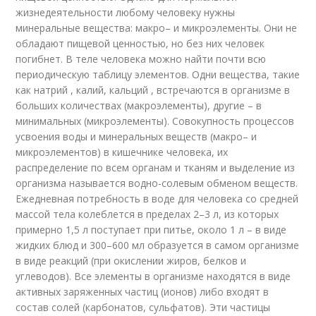
жизнедеятельности любому человеку нужны
минеральные вещества: макро– и микроэлементы. Они не
обладают пищевой ценностью, но без них человек
погибнет. В теле человека можно найти почти всю
периодическую таблицу элементов. Одни вещества, такие
как натрий , калий, кальций , встречаются в организме в
больших количествах (макроэлементы), другие – в
минимальных (микроэлементы). Совокупность процессов
усвоения воды и минеральных веществ (макро– и
микроэлементов) в кишечнике человека, их
распределение по всем органам и тканям и выделение из
организма называется водно-солевым обменом веществ.
Ежедневная потребность в воде для человека со средней
массой тела колеблется в пределах 2–3 л, из которых
примерно 1,5 л поступает при питье, около 1 л – в виде
жидких блюд и 300–600 мл образуется в самом организме
в виде реакций (при окислении жиров, белков и
углеводов). Все элементы в организме находятся в виде
активных заряженных частиц (ионов) либо входят в
состав солей (карбонатов, сульфатов). Эти частицы