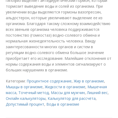
гипофиз выделяет антидиуретический гормон, который
тормозит выведение воды и солей из организма. При
увеличении воды выделяются гормоны вазопрессин,
альдостерон, которые увеличивают выделение ее из
организма. Благодаря такому сложному взаимодействию
всех звеньев организма человека поддерживаются
постоянство (гомеостаз) водно-солевого обмена и
нормальная жизнедеятельность человека. Ввиду
заинтересованности многих органов и систем в
регуляции водно-солевого обмена большое значение
приобретает его исследование. Малейшие отклонения от
нормы содержания воды и элементов сигнализируют о
больших нарушениях в организме.
Категории:
Процентное содержание
,
Жир в организме
,
Мышцы в организме
,
Жидкости в организме
,
Мышечная
масса
,
Точечный метод
,
Массы для мужчин
,
Лишний вес
,
Онлайн калькуляторы
,
Калькулятор для рассчёта
,
Допустимый процент
,
Воды в организме