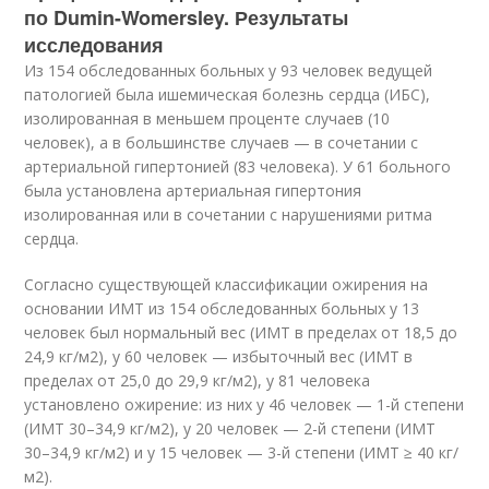
по Dumin-Womersley. Результаты
исследования
Из 154 обследованных больных у 93 человек ведущей
патологией была ишемическая болезнь сердца (ИБС),
изолированная в меньшем проценте случаев (10
человек), а в большинстве случаев — в сочетании с
артериальной гипертонией (83 человека). У 61 больного
была установлена артериальная гипертония
изолированная или в сочетании с нарушениями ритма
сердца.
Согласно существующей классификации ожирения на
основании ИМТ из 154 обследованных больных у 13
человек был нормальный вес (ИМТ в пределах от 18,5 до
24,9 кг/м
2
), у 60 человек — избыточный вес (ИМТ в
пределах от 25,0 до 29,9 кг/м
2
), у 81 человека
установлено ожирение: из них у 46 человек — 1-й степени
(ИМТ 30–34,9 кг/м
2
), у 20 человек — 2-й степени (ИМТ
30–34,9 кг/м
2
) и у 15 человек — 3-й степени (ИМТ ≥ 40 кг/
м
2
).