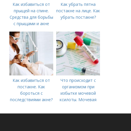
Как избавиться от
Как убрать пятна
прыщей на спине.
постакне на лице. Как
Средства для борьбы
убрать постакне?
с прыщами и акне
Как избавиться от
Что происходит с
постакне. Как
организмом при
бороться с
избытке мочевой
последствиями акне?
ксилоты. Мочевая
кислота в крови:
норма и отклонения