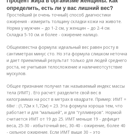
Процент жира в организме женщины. Как
определить, есть ли у вас лишний вес?
Простейший (и очень точный) способ диагностики
ожирения - измерить толщину складки кожи на животе.
Норма у мужчин – до 1-2 см, у женщин – до 2-4 см.
Складка 5-10 см. и более - ожирение налицо.
Общеизвестна формула: идеальный вес равен росту в
сантиметрах минус сто. Но эта формула слишком неточна
и дает приемлемый результат только для людей среднего
роста, не учитывая телосложение и наличиеотсутствие
мускулов.
Общее признание получил так называемый индекс массы
тела (ИМТ) . Его расчет: разделите свой вес в
килограммах на рост в метрах в квадрате. Пример: ИМТ =
68кг : (1,72м х 1,72м) = 23. Эта формула хороша тем, что
работает и для "малышей", и для "гулливеров". Нормой
считается ИМТ от 19 до 25. ИМТ меньше 19 - дефицит
веса, 25-30 - избыточный вес, 30-40 - ожирение, более 40
- сильное ожирение. Если ИМТ выше 30 – это