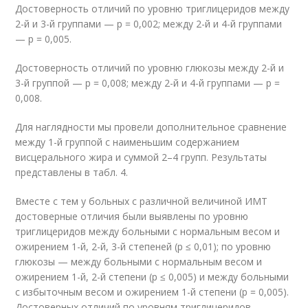
Достоверность отличий по уровню триглицеридов между
2-й и 3-й группами — р = 0,002; между 2-й и 4-й группами
— р = 0,005.
Достоверность отличий по уровню глюкозы между 2-й и
3-й группой — р = 0,008; между 2-й и 4-й группами — р =
0,008.
Для наглядности мы провели дополнительное сравнение
между 1-й группой с наименьшим содержанием
висцерального жира и суммой 2–4 групп. Результаты
представлены в табл. 4.
Вместе с тем у больных с различной величиной ИМТ
достоверные отличия были выявлены по уровню
триглицеридов между больными с нормальным весом и
ожирением 1-й, 2-й, 3-й степеней (р ≤ 0,01); по уровню
глюкозы — между больными с нормальным весом и
ожирением 1-й, 2-й степени (р ≤ 0,005) и между больными
с избыточным весом и ожирением 1-й степени (р = 0,005).
Достоверных отличий по уровням триглицеридов,