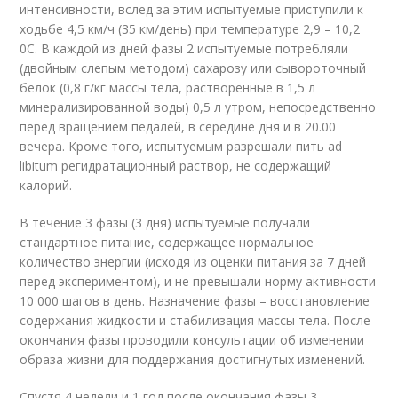
интенсивности, вслед за этим испытуемые приступили к
ходьбе 4,5 км/ч (35 км/день) при температуре 2,9 – 10,2
0С. В каждой из дней фазы 2 испытуемые потребляли
(двойным слепым методом) сахарозу или сывороточный
белок (0,8 г/кг массы тела, растворённые в 1,5 л
минерализированной воды) 0,5 л утром, непосредственно
перед вращением педалей, в середине дня и в 20.00
вечера. Кроме того, испытуемым разрешали пить ad
libitum регидратационный раствор, не содержащий
калорий.
В течение 3 фазы (3 дня) испытуемые получали
стандартное питание, содержащее нормальное
количество энергии (исходя из оценки питания за 7 дней
перед экспериментом), и не превышали норму активности
10 000 шагов в день. Назначение фазы – восстановление
содержания жидкости и стабилизация массы тела. После
окончания фазы проводили консультации об изменении
образа жизни для поддержания достигнутых изменений.
Спустя 4 недели и 1 год после окончания фазы 3