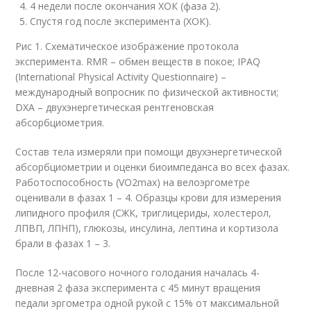
4 недели после окончания ХОК (фаза 2).
Спустя год после эксперимента (ХОК).
Рис 1. Схематическое изображение протокола
эксперимента. RMR – обмен веществ в покое; IPAQ
(International Physical Activity Questionnaire) –
международный вопросник по физической активности;
DXA – двухэнергетическая рентгеновская
абсорбциометрия.
Состав тела измеряли при помощи двухэнергетической
абсорбциометрии и оценки биоимпеданса во всех фазах.
Работоспособность (VO2max) на велоэргометре
оценивали в фазах 1 – 4. Образцы крови для измерения
липидного профиля (СЖК, триглицериды, холестерол,
ЛПВП, ЛПНП), глюкозы, инсулина, лептина и кортизола
брали в фазах 1 – 3.
После 12-часового ночного голодания началась 4-
дневная 2 фаза эксперимента с 45 минут вращения
педали эргометра одной рукой с 15% от максимальной