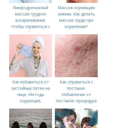
Лимфодренажный
Массаж кормящим
массаж грудное
мамам. Как делать
вскармливание.
массаж груди при
Чтобы справиться с
кормлении?
нагрубанием,
необходимо
предпринять
следующие действия:
Как избавиться от
Как справиться с
застойных пятен на
постакне.
лице. Методы
Избавление от
коррекции,
постакне: процедура
аппаратного лечения
акне и удаления
рубцов и шрамов
постакне