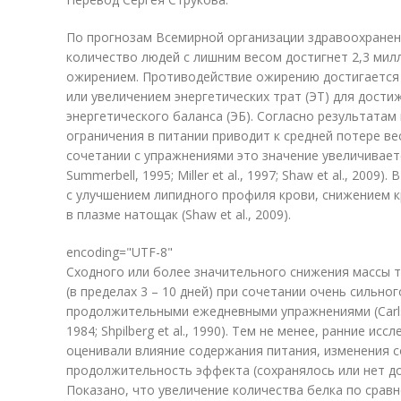
По прогнозам Всемирной организации здравоохранения
количество людей с лишним весом достигнет 2,3 милл
ожирением. Противодействие ожирению достигается 
или увеличением энергетических трат (ЭТ) для дост
энергетического баланса (ЭБ). Согласно результатам
ограничения в питании приводит к средней потере веса 
сочетании с упражнениями это значение увеличивается
Summerbell, 1995; Miller et al., 1997; Shaw et al., 200
с улучшением липидного профиля крови, снижением к
в плазме натощак (Shaw et al., 2009).
encoding="UTF-8"
Сходного или более значительного снижения массы 
(в пределах 3 – 10 дней) при сочетании очень сильно
продолжительными ежедневными упражнениями (Carlson 
1984; Shpilberg et al., 1990). Тем не менее, ранние ис
оценивали влияние содержания питания, изменения с
продолжительность эффекта (сохранялось или нет до
Показано, что увеличение количества белка по сравн