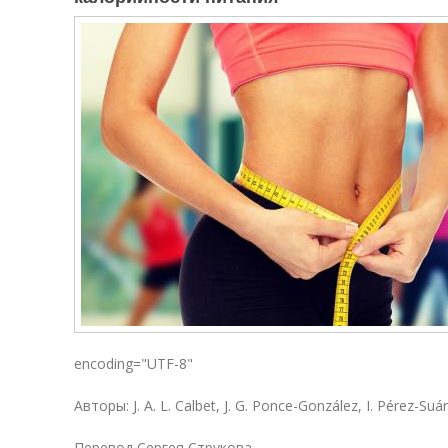
encoding="UTF-8"
Авторы: J. A. L. Calbet, J. G. Ponce-González, I. Pérez-Suár
Перевод Сергея Струкова.