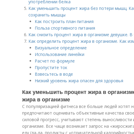
употреблении белка
Как уменьшить процент жира без потери мышц. Ка
сохранить мышцы
Как построить план питания
Польза спортивного питания
Как снизить процент жира в организме девушке. 
Как определить процент жира в организме. Как из
Визуальное определение
Использование линейки
Расчет по формуле
Пропустите ток
Взвесьтесь в воде
Низкий уровень жира опасен для здоровья
Как уменьшить процент жира в организм
жира в организме
С популяризацией фитнеса все больше людей хотят н
предпочитают оценивать объективные качества свое
силовой прогресс, учитывают степень выносливости 
организме. Все чаще возникает запрос на «жиросжи
еду (да-да, продукты с «отрицательной калорийностью