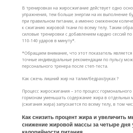
В тренировках на жиросжигание действует одно осно
упражнения, тем больше энергии на их выполнение б
при правильном питании, а именно сниженном количе
к сжиганию жировой ткани по всему телу. Таким обр
силовые тренировки с добавлением кардио сессий по 
110-140 ударов в минуту*.
*Обращаем внимание, что этот показатель является 
точные индивидуальные рекомендации по пульсу мож
персонального тренера после степ-теста.
Как сжечь лишний жир на талии/бедрах/руках ?
Процесс жиросжигания – это процесс гормонального
гормонам уменьшать содержание жира в отдельных м
(сжигания жира) запускается по всему телу, в том чи
Как снизить процент жира и увеличить
снижение жировой массы за четыре дня 
калорийности питания