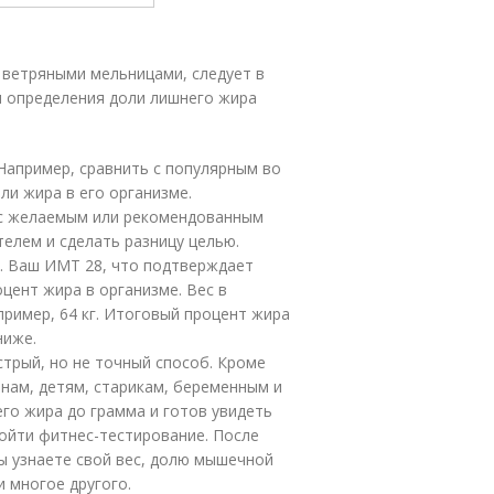
 ветряными мельницами, следует в
я определения доли лишнего жира
Например, сравнить с популярным во
ли жира в его организме.
о с желаемым или рекомендованным
елем и сделать разницу целью.
г. Ваш ИМТ 28, что подтверждает
цент жира в организме. Вес в
пример, 64 кг. Итоговый процент жира
ниже.
трый, но не точный способ. Кроме
нам, детям, старикам, беременным и
го жира до грамма и готов увидеть
ойти фитнес-тестирование. После
ы узнаете свой вес, долю мышечной
и многое другого.