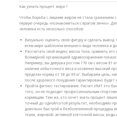
Как узнать процент жира ?
Чтобы борьба с лишним жиром не стала сражением с
первую очередь «познакомиться с врагом лично». Дл
человека есть несколько способов:
Визуально оценить свою фигуру и сделать вывод. 
всем мире шаблоном внешнего вида человека и до
Рассчитать свой индекс массы тела, сравнить ег
Всемирной организацией здравоохранения показат
Например, вы девушка ростом 170 см с весом 81 к
наличие избыточного веса и косвенно высокий про
пределах нормы от 58 до 69 кг. Выбираем цель, на
после здорового похудения гарантировано будет 
Пройти фитнес-тестирование. Расчет ИМТ это быс
того, он не подходит профессиональным спортсме
кормящим. Тем же, кто хочет знать процент лишне
точный до одной/сотой результат, необходимо пр
довольно быстрой и безболезненной процедуры в
ткани, жировой, активной клеточной массы, воды 