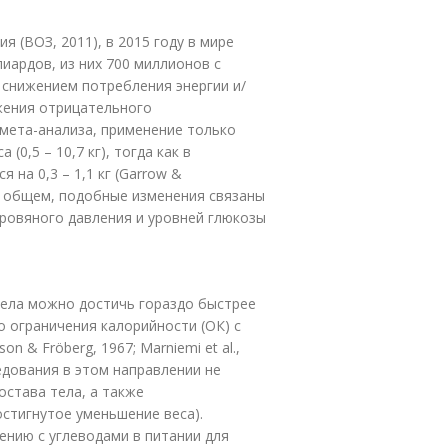
 (ВОЗ, 2011), в 2015 году в мире
иардов, из них 700 миллионов с
снижением потребления энергии и/
ижения отрицательного
 мета-анализа, применение только
(0,5 – 10,7 кг), тогда как в
 на 0,3 – 1,1 кг (Garrow &
9). В общем, подобные изменения связаны
ровяного давления и уровней глюкозы
тела можно достичь гораздо быстрее
го ограничения калорийности (ОК) с
& Fröberg, 1967; Marniemi et al.,
следования в этом направлении не
остава тела, а также
стигнутое уменьшение веса).
ению с углеводами в питании для