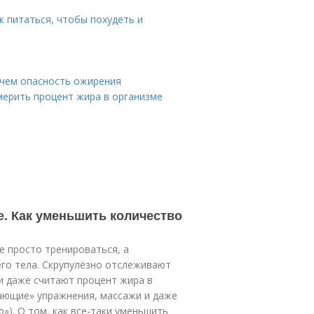
к питаться, чтобы похудеть и
В чем опасность ожирения
мерить процент жира в организме
е. Как уменьшить количество
е просто тренироваться, а
го тела. Скрупулёзно отслеживают
и даже считают процент жира в
гающие» упражнения, массажи и даже
»). О том, как все-таки уменьшить