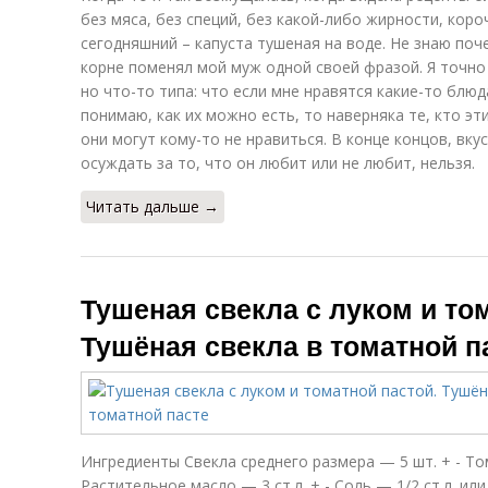
без мяса, без специй, без какой-либо жирности, коро
сегодняшний – капуста тушеная на воде. Не знаю поче
корне поменял мой муж одной своей фразой. Я точно 
но что-то типа: что если мне нравятся какие-то блюда
понимаю, как их можно есть, то наверняка те, кто эт
они могут кому-то не нравиться. В конце концов, вку
осуждать за то, что он любит или не любит, нельзя.
Читать дальше →
Тушеная свекла с луком и то
Тушёная свекла в томатной п
Ингредиенты Свекла среднего размера — 5 шт. + - То
Растительное масло — 3 ст.л. + - Соль — 1/2 ст.л. или