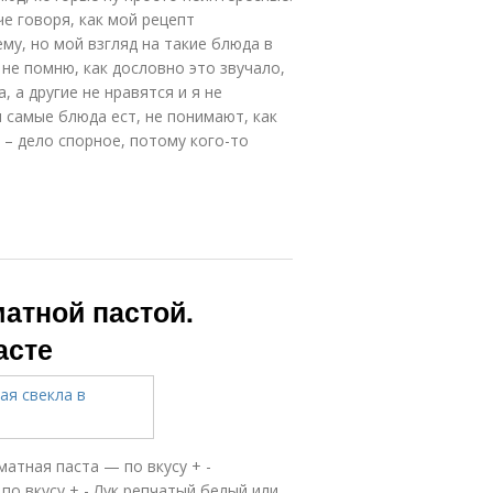
че говоря, как мой рецепт
му, но мой взгляд на такие блюда в
не помню, как дословно это звучало,
, а другие не нравятся и я не
и самые блюда ест, не понимают, как
с – дело спорное, потому кого-то
матной пастой.
асте
матная паста — по вкусу + -
 по вкусу + - Лук репчатый белый или