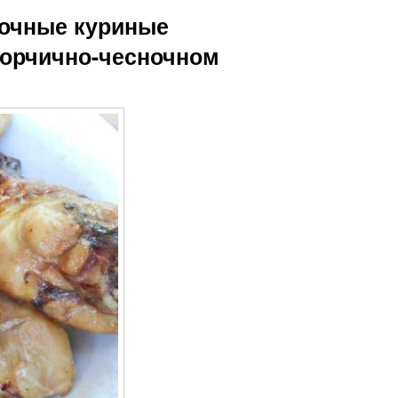
Сочные куриные
 горчично-чесночном