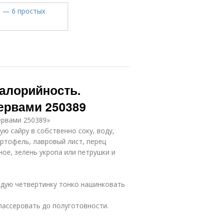
алорийность.
ервами 250389
ервами 250389»
ю сайру в собственно соку, воду,
артофель, лавровый лист, перец
ое, зелень укропа или петрушки и
аждую четвертинку тонко нашинковать
пассеровать до полуготовности.