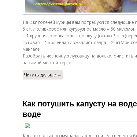
На 2 кг голеней курицы вам потребуются следующие п
5 ст. л.оливковое или кукурузное масло – 50 мллимо
– 1 крупная головкасоль – по вкусу (около 3 ч. л.)пе
готовая – 1 кофейная ложкалист лавра – 2 штМои со
мангале:
Разобрать чесночную луковицу на дольки, очистить и
на самой мелкой терке.
Читать дальше →
Как потушить капусту на воде
воде
Когда-то я так возмущалась, когда видела рецепты б