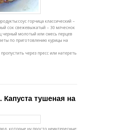
родукты:соус горчица классический –
нный сок свежевыжатый – 30 млчеснок
рец черный молотый или смесь перцев
веты по приготовлению курицы на
 пропустить через пресс или натереть
. Капуста тушеная на
люд, которые ну просто неинтересные: