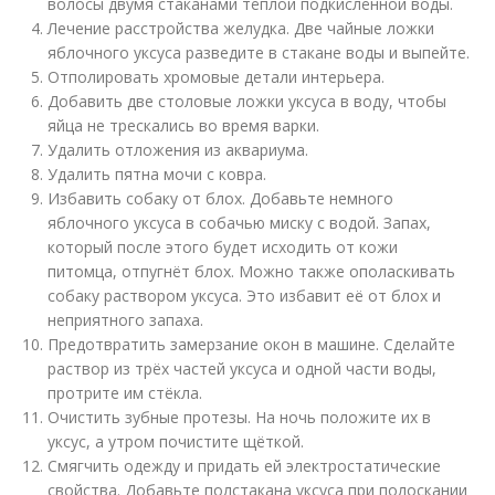
волосы двумя стаканами тёплой подкислённой воды.
Лечение расстройства желудка. Две чайные ложки
яблочного уксуса разведите в стакане воды и выпейте.
Отполировать хромовые детали интерьера.
Добавить две столовые ложки уксуса в воду, чтобы
яйца не трескались во время варки.
Удалить отложения из аквариума.
Удалить пятна мочи с ковра.
Избавить собаку от блох. Добавьте немного
яблочного уксуса в собачью миску с водой. Запах,
который после этого будет исходить от кожи
питомца, отпугнёт блох. Можно также ополаскивать
собаку раствором уксуса. Это избавит её от блох и
неприятного запаха.
Предотвратить замерзание окон в машине. Сделайте
раствор из трёх частей уксуса и одной части воды,
протрите им стёкла.
Очистить зубные протезы. На ночь положите их в
уксус, а утром почистите щёткой.
Смягчить одежду и придать ей электростатические
свойства. Добавьте полстакана уксуса при полоскании