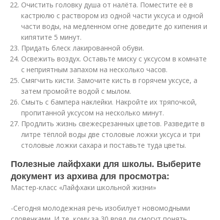
Очистить головку душа от налёта. Поместите её в
кастрюлю с раствором из одной части уксуса и одной
части воды, на медленном огне доведите до кипения и
кипятите 5 минут.
Придать блеск лакированной обуви.
Освежить воздух. Оставьте миску с уксусом в комнате
с неприятным запахом на несколько часов.
Смягчить кисти. Замочите кисть в горячем уксусе, а
затем промойте водой с мылом.
Смыть с бампера наклейки. Накройте их тряпочкой,
пропитанной уксусом на несколько минут.
Продлить жизнь свежесрезанных цветов. Разведите в
литре тёплой воды две столовые ложки уксуса и три
столовые ложки сахара и поставьте туда цветы.
Полезные лайфхаки для школы. Выберите
документ из архива для просмотра:
Мастер-класс «Лайфхаки школьной жизни»
-Сегодня молодежная речь изобилует новомодными
словечками. И те, кому за 30 вряд ли смогут понять