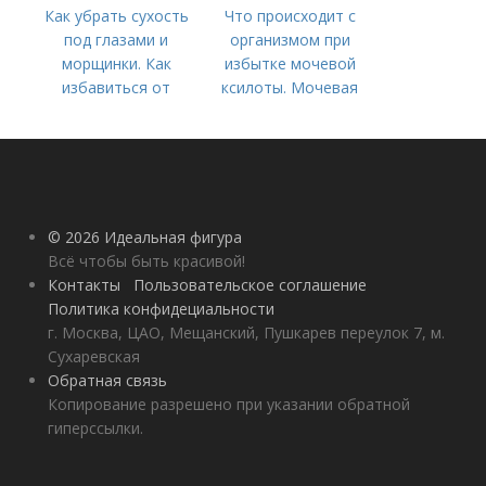
Как убрать сухость
Что происходит с
под глазами и
организмом при
морщинки. Как
избытке мочевой
избавиться от
ксилоты. Мочевая
морщин под глазами:
кислота в крови:
косметологические
норма и отклонения
процедуры
© 2026 Идеальная фигура
Всё чтобы быть красивой!
Контакты
Пользовательское соглашение
Политика конфидециальности
г. Москва, ЦАО, Мещанский, Пушкарев переулок 7, м.
Сухаревская
Обратная связь
Копирование разрешено при указании обратной
гиперссылки.