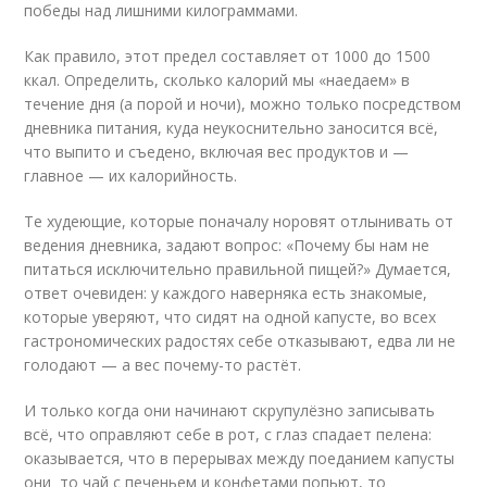
победы над лишними килограммами.
Как правило, этот предел составляет от 1000 до 1500
ккал. Определить, сколько калорий мы «наедаем» в
течение дня (а порой и ночи), можно только посредством
дневника питания, куда неукоснительно заносится всё,
что выпито и съедено, включая вес продуктов и —
главное — их калорийность.
Те худеющие, которые поначалу норовят отлынивать от
ведения дневника, задают вопрос: «Почему бы нам не
питаться исключительно правильной пищей?» Думается,
ответ очевиден: у каждого наверняка есть знакомые,
которые уверяют, что сидят на одной капусте, во всех
гастрономических радостях себе отказывают, едва ли не
голодают — а вес почему-то растёт.
И только когда они начинают скрупулёзно записывать
всё, что оправляют себе в рот, с глаз спадает пелена:
оказывается, что в перерывах между поеданием капусты
они то чай с печеньем и конфетами попьют, то