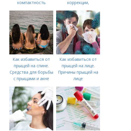
компактность
коррекции,
аппаратного лечения
акне и удаления
рубцов и шрамов
постакне
Как избавиться от
Как избавиться от
прыщей на спине.
прыщей на лице.
Средства для борьбы
Причины прыщей на
с прыщами и акне
лице