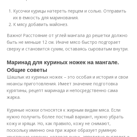
Кусочки курицы натереть перцем и солью. Отправить
их в ёмкость для маринования.
К мясу добавить майонез.
Важно! Расстояние от углей мангала до решетки должно
быть не меньше 12 см. Иначе мясо быстро подгорает
сверху и становится сухим, оставаясь сыроватым внутри.
Маринад для куриных ножек на мангале.
Общие советы
Шашлык из куриных ножек – это особая и история и свои
нюансы приготовления. Имеет значение подготовка
курятины, рецепт маринада и непосредственно сама
жарка.
Куриные ножки относятся к жирным видам мяса. Если
нужно получить более постный вариант, нужно убрать
кожу и хрящи. Но, как правило, кожу не снимают,
поскольку именно она при жарке образует румяную
хрустящую корочку, которая очень аппетитно выглядит и