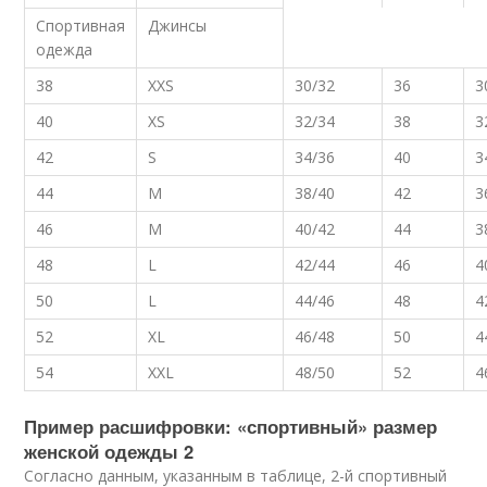
Спортивная
Джинсы
одежда
38
XXS
30/32
36
3
40
XS
32/34
38
3
42
S
34/36
40
3
44
M
38/40
42
3
46
M
40/42
44
3
48
L
42/44
46
4
50
L
44/46
48
4
52
XL
46/48
50
4
54
XXL
48/50
52
4
Пример расшифровки: «спортивный» размер
женской одежды 2
Согласно данным, указанным в таблице, 2-й спортивный