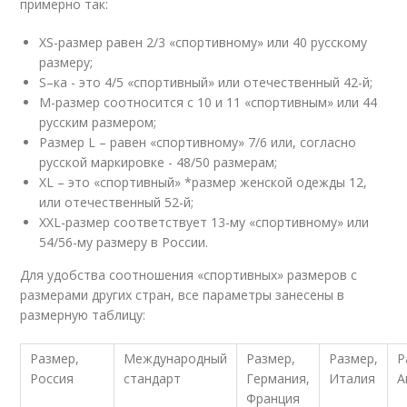
примерно так:
XS-размер равен 2/3 «спортивному» или 40 русскому
размеру;
S–ка - это 4/5 «спортивный» или отечественный 42-й;
M-размер соотносится с 10 и 11 «спортивным» или 44
русским размером;
Размер L – равен «спортивному» 7/6 или, согласно
русской маркировке - 48/50 размерам;
XL – это «спортивный» *размер женской одежды 12,
или отечественный 52-й;
XXL-размер соответствует 13-му «спортивному» или
54/56-му размеру в России.
Для удобства соотношения «спортивных» размеров с
размерами других стран, все параметры занесены в
размерную таблицу:
Размер,
Международный
Размер,
Размер,
Р
Россия
стандарт
Германия,
Италия
А
Франция