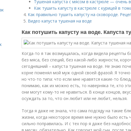
Тушеная капуста с мясом в кастрюле — очень 
Как тушить капусту в кастрюле с курицей в том
ак
Как правильно тушить капусту на сковороде. Реце
Видео капуста тушеная на воде
Как потушить капусту на воде. Капуста т
к
Когда-то я так возмущалась, когда видела рецепты б
без мяса, без специй, без какой-либо жирности, коро
сегодняшний – капуста тушеная на воде. Не знаю поче
корне поменял мой муж одной своей фразой. Я точно 
но что-то типа: что если мне нравятся какие-то блюда
понимаю, как их можно есть, то наверняка те, кто эт
они могут кому-то не нравиться. В конце концов, вку
осуждать за то, что он любит или не любит, нельзя.
Тогда я даже не знала, что сама подсяду на такие бл
жизни, когда некоторое время мне нужно было есть ч
сильно поправилась. И с тех пор я даже без надобнос
в месяц, обязательно. Как говорит мой сын, после т