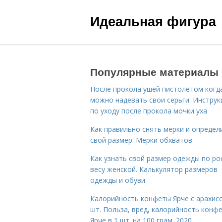
Идеальная фигура
Популярные материалы
После прокола ушей пистолетом когд
можно надевать свои серьги. Инструк
по уходу после прокола мочки уха
Как правильно снять мерки и определ
свой размер. Мерки обхватов
Как узнать свой размер одежды по ро
весу женской. Калькулятор размеров
одежды и обуви
Калорийность конфеты Ярче с арахис
шт. Польза, вред, калорийность конф
Ярче в 1 шт. на 100 грам. 2020