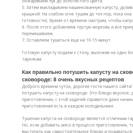
обжариваем лук до золотистого цвета.
5. Затем выкладываем нашинкованную капусту, доли
крышкой. На слабом огне тушим до тех пор, пока она 
готовности). Время от времени смотрим, чтобы капус
6. После этого добавляем тертую морковь и все прип
перемешиваем.
7. Оставляем тушиться еще на 10-15 минут.
Готовую капусту подаем к столу, выложив на одно 
тарелкам.
Как правильно потушить капусту на сков
сковороде: 8 очень вкусных рецептов
Доброго времени суток, дорогие гости нашего сайта!
потушить капусту на сковороде. Это блюдо вкусное,
приготовлении, с этой задачей справится даже начин
приготовления есть в каждом холодильнике.
Тушеная капуста на сковороде является отличным г
Но, если добавить мясо в процессе приготовления, т
выступать как самостоятельное блюдо и подаваться 