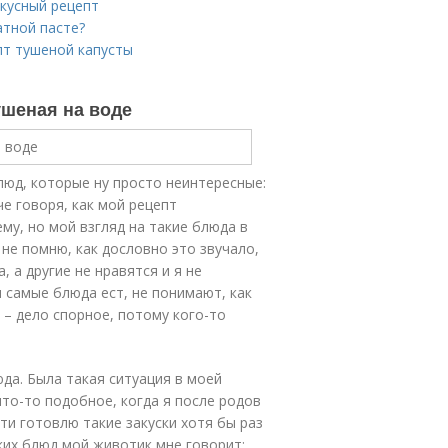
вкусный рецепт
атной пасте?
пт тушеной капусты
ушеная на воде
люд, которые ну просто неинтересные:
че говоря, как мой рецепт
му, но мой взгляд на такие блюда в
не помню, как дословно это звучало,
, а другие не нравятся и я не
и самые блюда ест, не понимают, как
с – дело спорное, потому кого-то
юда. Была такая ситуация в моей
то-то подобное, когда я после родов
ти готовлю такие закуски хотя бы раз
аких блюд мой животик мне говорит: