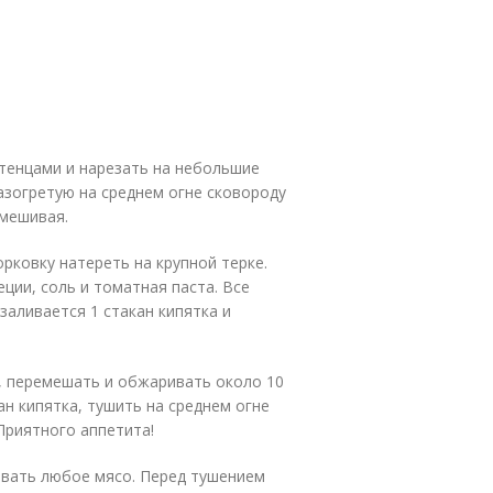
тенцами и нарезать на небольшие
азогретую на среднем огне сковороду
омешивая.
орковку натереть на крупной терке.
ции, соль и томатная паста. Все
заливается 1 стакан кипятка и
и, перемешать и обжаривать около 10
ан кипятка, тушить на среднем огне
 Приятного аппетита!
вать любое мясо. Перед тушением