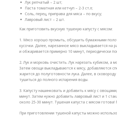
Лук репчатый – 2 шт;
Паста томатная или кетчуп – 2-3 ст.л;
Соль, перец, приправа для мяса – по вкусу;
Лавровый лист – 2 шт.
Как приготовить вкусную тушеную капусту с мясом:
1. Мясо хорошо промыть, обсушить бумажными поло
кусочки. Далее, нарезанное мясо выкладывается на р
и обжаривается примерно 10 минут, периодически п
2. Лук и морковь очистить. Лук нарезать кубиком, а м
Затем овощи выкладываются к мясу, добавляются спе
жарится до полуготовности лука. Далее, в сковороду 
тушиться до полного испарения воды.
3. Капусту нашинковать и добавить к мясу с овощам
минут. Затем нужно добавить лавровый лист и 1 стак
около 25-30 минут. Тушеная капуста с мясом готова!
При приготовлении тушеной капусты можно использо