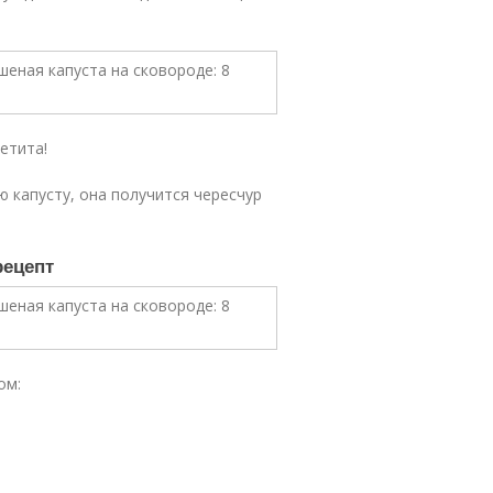
етита!
 капусту, она получится чересчур
рецепт
ом: