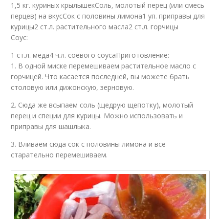
1,5 кг. куриных крылышекСоль, молотый перец (или смесь
перцев) на вкусСок с половины лимона1 уп. приправы для
курицы2 ст.л. растительного масла2 ст.л. горчицы
Соус:
1 ст.л. меда4 ч.л. соевого соусаПриготовление:
1. В одной миске перемешиваем растительное масло с
горчицей. Что касается последней, вы можете брать
столовую или дижонскую, зерновую.
2. Сюда же всыпаем соль (щедрую щепотку), молотый
перец и специи для курицы. Можно использовать и
приправы для шашлыка.
3. Вливаем сюда сок с половины лимона и все
старательно перемешиваем.