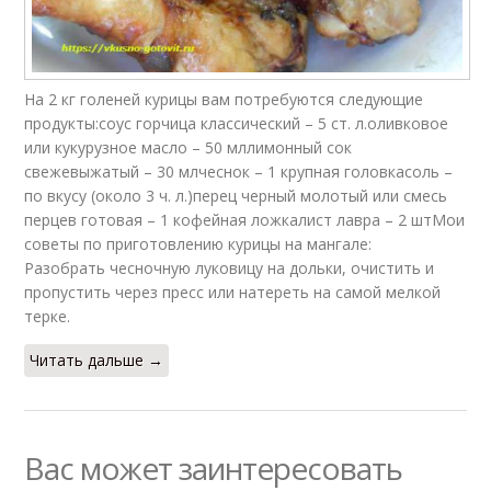
Ножки в духовке
Ножки с картошкой
На 2 кг голеней курицы вам потребуются следующие
продукты:соус горчица классический – 5 ст. л.оливковое
или кукурузное масло – 50 мллимонный сок
свежевыжатый – 30 млчеснок – 1 крупная головкасоль –
Ножки с пошаговыми
по вкусу (около 3 ч. л.)перец черный молотый или смесь
Вкусный маринад
фото
перцев готовая – 1 кофейная ложкалист лавра – 2 штМои
советы по приготовлению курицы на мангале:
Разобрать чесночную луковицу на дольки, очистить и
пропустить через пресс или натереть на самой мелкой
Ножки на решетке
терке.
Читать дальше →
Вас может заинтересовать