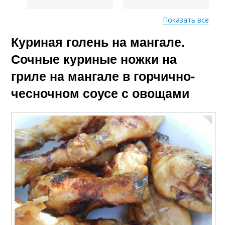
Показать все
Куриная голень на мангале.
Маринады для
Ножки для жарки
курицы
Сочные куриные ножки на
гриле на мангале в горчично-
чесночном соусе с овощами
Кефирный маринад
Маринад с кинзой
Ножки на мангале
Куриные шашлыки
Маринад с майонезом
Ножки для духовки