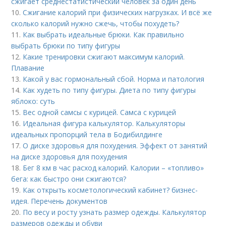
сжигает среднестатистический человек за один день
10.
Сжигание калорий при физических нагрузках. И всё же
сколько калорий нужно сжечь, чтобы похудеть?
11.
Как выбрать идеальные брюки. Как правильно
выбрать брюки по типу фигуры
12.
Какие тренировки сжигают максимум калорий.
Плавание
13.
Какой у вас гормональный сбой. Норма и патология
14.
Как худеть по типу фигуры. Диета по типу фигуры
яблоко: суть
15.
Вес одной самсы с курицей. Самса с курицей
16.
Идеальная фигура калькулятор. Калькуляторы
идеальных пропорций тела в Бодибилдинге
17.
О диске здоровья для похудения. Эффект от занятий
на диске здоровья для похудения
18.
Бег 8 км в час расход калорий. Калории – «топливо»
бега: как быстро они сжигаются?
19.
Как открыть косметологический кабинет? бизнес-
идея. Перечень документов
20.
По весу и росту узнать размер одежды. Калькулятор
размеров одежды и обуви