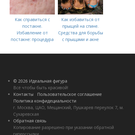
Как справиться с
Как избавиться от
постакне.
прыщей на спине.
Избавление от
Средства для борьбы
постакне: процедура
с прыщами и акне
© 2026 Идеальная фигура
Всё чтобы быть красивой!
Контакты
Пользовательское соглашение
Политика конфидециальности
г. Москва, ЦАО, Мещанский, Пушкарев переулок 7, м.
Сухаревская
Обратная связь
Копирование разрешено при указании обратной
гиперссылки.