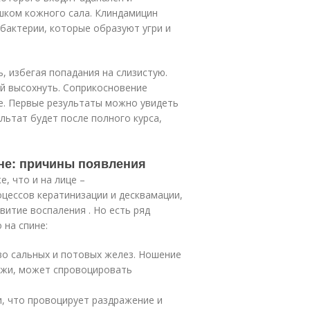
шком кожного сала. Клиндамицин
бактерии, которые образуют угри и
, избегая попадания на слизистую.
ей высохнуть. Соприкосновение
е. Первые результаты можно увидеть
льтат будет после полного курса,
не: причины появления
, что и на лице –
цессов кератинизации и десквамации,
витие воспаления . Но есть ряд
 на спине:
во сальных и потовых желез. Ношение
ожи, может спровоцировать
, что провоцирует раздражение и