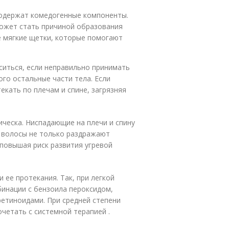
содержат комедогенные компоненты.
может стать причиной образования
е мягкие щетки, которые помогают
ситься, если неправильно принимать
ого остальные части тела. Если
екать по плечам и спине, загрязняя
ическа. Ниспадающие на плечи и спину
е волосы не только раздражают
 повышая риск развития угревой
 ее протекания. Так, при легкой
инации с бензоила пероксидом,
ретиноидами. При средней степени
четать с системной терапией .