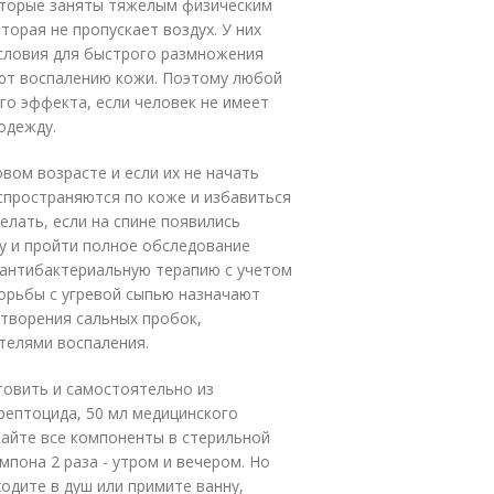
которые заняты тяжелым физическим
торая не пропускает воздух. У них
условия для быстрого размножения
ют воспалению кожи. Поэтому любой
го эффекта, если человек не имеет
одежду.
овом возрасте и если их не начать
аспространяются по коже и избавиться
елать, если на спине появились
у и пройти полное обследование
 антибактериальную терапию с учетом
орьбы с угревой сыпью назначают
творения сальных пробок,
телями воспаления.
товить и самостоятельно из
рептоцида, 50 мл медицинского
шайте все компоненты в стерильной
пона 2 раза - утром и вечером. Но
одите в душ или примите ванну,