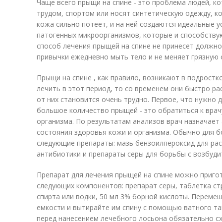
Чаще всего прыщи на спине - это проблема людей, 
трудом, спортом или носят синтетическую одежду, ко
кожа сильно потеет, и на ней создаются идеальные 
патогенных микроорганизмов, которые и способству
способ лечения прыщей на спине не принесет должно
привычки ежедневно мыть тело и не меняет грязную 
Прыщи на спине , как правило, возникают в подростк
лечить в этот период, то со временем они быстро р
от них становится очень трудно. Первое, что нужно д
большое количество прыщей - это обратиться к врач
организма. По результатам анализов врач назначает
состояния здоровья кожи и организма. Обычно для б
следующие препараты: мазь бензоилпероксид для рас
антибиотики и препараты серы для борьбы с возбуди
Препарат для лечения прыщей на спине можно приго
следующих компонентов: препарат серы, таблетка ст
спирта или водки, 50 мл 3% борной кислоты. Переме
емкости и вытирайте им спину с помощью ватного там
перед нанесением лечебного лосьона обязательно сх