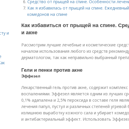
Средство от прыщей на спине. Особенности лечен
Как я избавилась от прыщей на спине. Ежедневный
комедонов на спине
Как избавиться от прыщей на спине. Ср
и акне
сту и
Рассмотрим лучшие лечебные и косметические средст
началом использования любого из средств рекоменд
е
дерматологом, так как неправильно выбранный препа
Как
Гели и пенки против акне
Эффезел
Лекарственный гель против акне, содержит комплекс
воспалениями. Эффезел является одним из лучших ср
0,1% адапалена и 2,5% пероксида в составе геля яв
лечения папул, пустул и различных степеней угревой
излишнюю выработку кожного сала и убирает комед
и антибактериальный эффект. Использовать Эффезел 