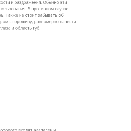
ости и раздражения. Обычно эти
пользования. В противном случае
нь. Также не стоит забывать об
ером с горошину, равномерно нанести
лаза и область губ.
которого входят адапален и