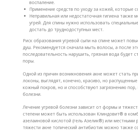
воспаление.
Применение средств по уходу за кожей, которые 
Неправильная или недостаточная гигиена также 
угрей. Для спины нужно использовать специальны
достать до труднодоступных мест.
Риск образования угревой сыпи на спине может повы
душ. Рекомендуется сначала мыть волосы, а после эт
последовательность нарушить, грязная вода будет ст
поры.
Одной из причин возникновения акне может стать пр
локоны, выглядят, конечно, красиво, но распущенны
кожный покров, но и способствуют загрязнению пор,
болезни.
Лечение угревой болезни зависит от формы и тяжести
степени может быть использован Клиндовит® в комб
азелаиновой кислотой (гель Азелик®) или местными 
тяжести акне топический антибиотик можно также со