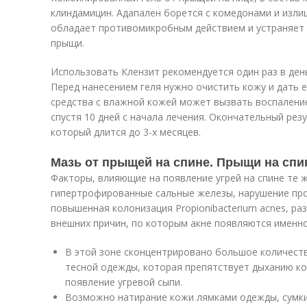
клиндамицин. Адапален борется с комедонами и изли
обладает противомикробным действием и устраняет 
прыщи.
Использовать Клензит рекомендуется один раз в день
Перед нанесением геля нужно очистить кожу и дать 
средства с влажной кожей может вызвать воспалени
спустя 10 дней с начала лечения. Окончательный резу
который длится до 3-х месяцев.
Мазь от прыщей на спине. Прыщи на спи
Факторы, влияющие на появление угрей на спине те же
гипертрофированные сальные железы, нарушение про
повышенная колонизация Propionibacterium acnes, раз
внешних причин, по которым акне появляются именно
В этой зоне сконцентрировано большое количест
тесной одежды, которая препятствует дыханию к
появление угревой сыпи.
Возможно натирание кожи лямками одежды, сумки