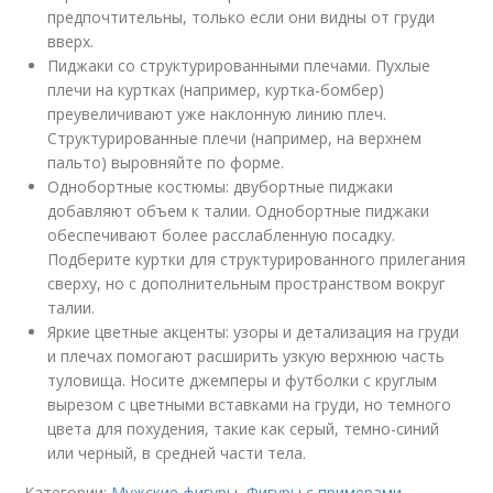
предпочтительны, только если они видны от груди
вверх.
Пиджаки со структурированными плечами. Пухлые
плечи на куртках (например, куртка-бомбер)
преувеличивают уже наклонную линию плеч.
Структурированные плечи (например, на верхнем
пальто) выровняйте по форме.
Однобортные костюмы: двубортные пиджаки
добавляют объем к талии. Однобортные пиджаки
обеспечивают более расслабленную посадку.
Подберите куртки для структурированного прилегания
сверху, но с дополнительным пространством вокруг
талии.
Яркие цветные акценты: узоры и детализация на груди
и плечах помогают расширить узкую верхнюю часть
туловища. Носите джемперы и футболки с круглым
вырезом с цветными вставками на груди, но темного
цвета для похудения, такие как серый, темно-синий
или черный, в средней части тела.
Категории:
Мужские фигуры
,
Фигуры с примерами
,