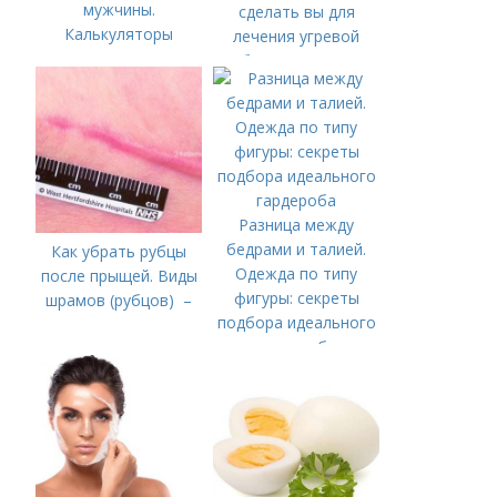
мужчины.
сделать вы для
Калькуляторы
лечения угревой
идеальных
болезни (акне)
пропорций тела в
Бодибилдинге
Разница между
бедрами и талией.
Как убрать рубцы
Одежда по типу
после прыщей. Виды
фигуры: секреты
шрамов (рубцов) –
подбора идеального
гардероба