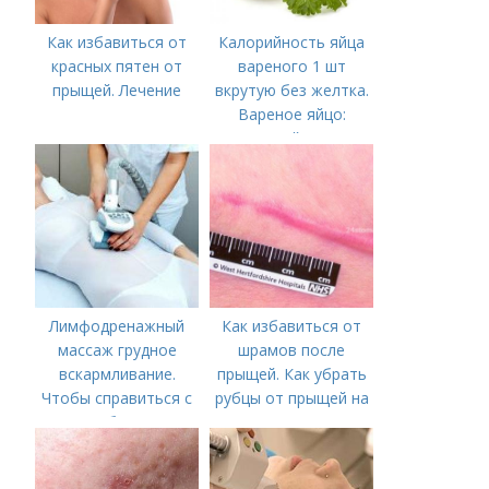
Как избавиться от
Калорийность яйца
красных пятен от
вареного 1 шт
прыщей. Лечение
вкрутую без желтка.
Вареное яйцо:
калорийность
Лимфодренажный
Как избавиться от
массаж грудное
шрамов после
вскармливание.
прыщей. Как убрать
Чтобы справиться с
рубцы от прыщей на
нагрубанием,
лице?
необходимо
предпринять