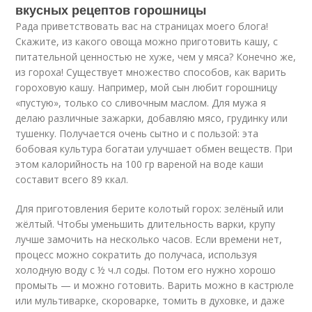
вкусных рецептов горошницы
Рада приветствовать вас на страницах моего блога!
Скажите, из какого овоща можно приготовить кашу, с
питательной ценностью не хуже, чем у мяса? Конечно же,
из гороха! Существует множество способов, как варить
гороховую кашу. Например, мой сын любит горошницу
«пустую», только со сливочным маслом. Для мужа я
делаю различные зажарки, добавляю мясо, грудинку или
тушенку. Получается очень сытно и с пользой: эта
бобовая культура богатаи улучшает обмен веществ. При
этом калорийность на 100 гр вареной на воде каши
составит всего 89 ккал.
Для приготовления берите колотый горох: зелёный или
жёлтый. Чтобы уменьшить длительность варки, крупу
лучше замочить на несколько часов. Если времени нет,
процесс можно сократить до получаса, используя
холодную воду с ½ ч.л соды. Потом его нужно хорошо
промыть — и можно готовить. Варить можно в кастрюле
или мультиварке, скороварке, томить в духовке, и даже