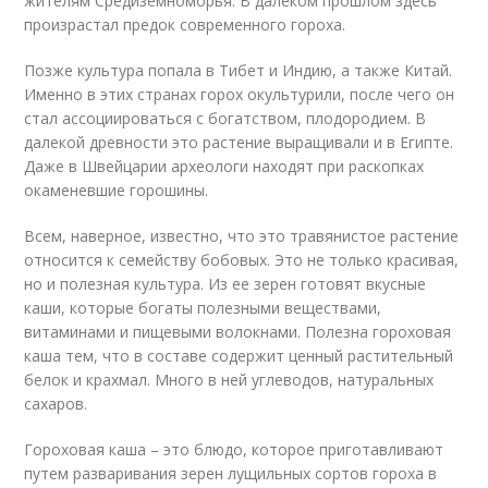
жителям Средиземноморья. В далеком прошлом здесь
произрастал предок современного гороха.
Позже культура попала в Тибет и Индию, а также Китай.
Именно в этих странах горох окультурили, после чего он
стал ассоциироваться с богатством, плодородием. В
далекой древности это растение выращивали и в Египте.
Даже в Швейцарии археологи находят при раскопках
окаменевшие горошины.
Всем, наверное, известно, что это травянистое растение
относится к семейству бобовых. Это не только красивая,
но и полезная культура. Из ее зерен готовят вкусные
каши, которые богаты полезными веществами,
витаминами и пищевыми волокнами. Полезна гороховая
каша тем, что в составе содержит ценный растительный
белок и крахмал. Много в ней углеводов, натуральных
сахаров.
Гороховая каша – это блюдо, которое приготавливают
путем разваривания зерен лущильных сортов гороха в