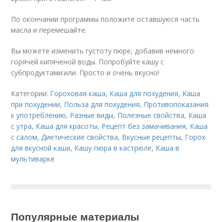
По окончании программы положите оставшуюся часть
масла и перемешайте.
Вы можете изменить густоту пюре, добавив немного
горячей кипяченой воды. Попробуйте кашу с
субпродуктами:или. Просто и очень вкусно!
Категории:
Гороховая каша
,
Каша для похудения
,
Каша
при похудении
,
Польза для похудения
,
Противопоказания
к употреблению
,
Разные виды
,
Полезные свойства
,
Каша
с утра
,
Каша для красоты
,
Рецепт без замачивания
,
Каша
с салом
,
Диетические свойства
,
Вкусные рецепты
,
Горох
для вкусной каши
,
Кашу-пюра в кастрюле
,
Каша в
мультиварке
Популярные материалы