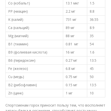
Co (кобальт)
13.1 мкг
1.5
PP (ниацин)
2.2 мг
8.8
K (калий)
731 мг
36.55
Ca (кальций)
89 мг
8.9
Mg (магний)
88 мг
35
B1 (тиамин)
0.81 мг
54
B9 (фолиевая кислота)
16 мг
1.6
B6 (пиридоксин)
0.27 мг
13.5
Fe (железо)
6.8 мг
45
Cu (медь)
0.75 мг
50
B2 (рибофлавин)
0.15 мг
13.5
Zn (цинк)
1 мг
10
Спортсменам горох приносит пользу тем, что восполняет
запасы белка в организме, способствует росту мышц,