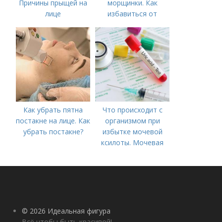
Причины прыщей на
морщинки. Как
лице
избавиться от
морщин под глазами:
косметологические
процедуры
Как убрать пятна
Что происходит с
постакне на лице. Как
организмом при
убрать постакне?
избытке мочевой
ксилоты. Мочевая
кислота в крови:
норма и отклонения
© 2026 Идеальная фигура
Всё чтобы быть красивой!