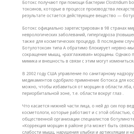
Ботокс получают при помощи бактерии Clostridium b
токсинов, которые в процессе производства лекарст
результате остается действующее вещество — ботул
Ботокс официально зарегистрирован в 98 странах ми
неврологических заболеваний, гипергидроза (повыше
также для косметических процедур. В последнем случ
Ботулотоксин типа А обратимо блокирует нервно-м
сокращение мышц, «разглаживая» морщины. Однако п
мимика и внешность в связи с этим могут измениться
В 2002 году США управление по санитарному надзору
медикаментов одобрило применение ботокса для кос
можно, чтобы избавиться от морщин в области лба,
периорбитальной зоне, т.е. области вокруг глаз .
Что касается нижней части лица, о ней до сих пор ве
косметологи, которые работают и с этой областью, 
общественной организации специалистов ботулинот
«Коррекция морщин в районе рта может быть связан
слабости мышц, нарушения улыбки и артикуляции и н