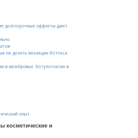
акие долгосрочные эффекты дают
ильно
ратов
ше не делать инъекции ботокса
ии в межбровье. Ботулотоксин в
тический опыт
вы косметические и