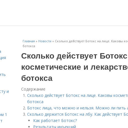
Главная
»
Новости
»
Сколько действует Ботокс на лице. Каковы 
ботокса
а
Сколько действует Ботокс
ция
косметические и лекарст
ить
ботокса
Содержание
сту и
Сколько действует Ботокс на лице. Каковы косме
ботокса
Ботокс лица, что можно и нельзя. Можно ли пить 
Сколько держится Ботокс на лбу. Как действует Б
ом 1
Как работает Ботокс?
ет
Результаты инъекций