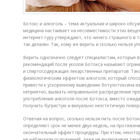
Ботокс и алкоголь – тема ак­ту­аль­ная и широко обсу
меди­ци­на настаивает на несов­мес­ти­мос­ти этих веще
интернет-гуру утвер­жда­ют, что ничего страшно­го в
так делали». Так, кому же верить и сколько нельзя у
Верить однозначно следует специалистам, которые в
рекомендаций после уколов Ботокса называют огран
и спиртосодержащих лекарственных препаратов. Тако
физиологическим эффектом алкоголя, который спос
привести к ускоренному выведению ботулотоксина из
неприятно, вызвать неправильное распределение пре
употребления ал­ко­го­ля после Ботокса, вместо ожи
получить бугристую и визуально неэстетичную повер
Отвечая на вопрос, сколько нельзя пить после Бото
определяют срок не менее двух недель, на протяжен
окончательный эффект процедуры. При этом, некото
не наблюдали осложнений, даже не выдерживая тако