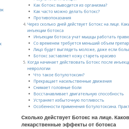
Как ботокс выводится из организма?
ак
Как часто можно делать ботокс?
Противопоказания
Через сколько дней действует Ботокс на лице. К
инъекции ботокса
Инъекции ботокса учат мышцы работать прав
Со временем требуется меньший объем препа
к
Лицо будет выглядеть моложе, даже если боль
Ботокс заставляет кожу стареть красиво
Когда начинает действовать Ботокс после инъекц
неврологии
Что такое ботулотоксин?
Прекращает насильственные движения
Снимает головные боли
Восстанавливает двигательную способность
Устраняет избыточную потливость
Особенности применения ботулотоксина. Прак
Сколько действует Ботокс на лице. Како
лекарственные эффекты от ботокса