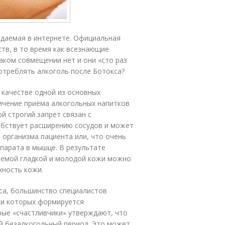
ж­да­емая в ин­тернете. Официальная
ств, в то время как все­зна­ющие
 таком совмещении нет и они «сто раз
потреблять ал­коголь после Ботокса?
 качестве одной из основных
ичение приёма алкогольных напитков
й строгий запрет связан с
обствует расширению сосудов и может
 организма пациента или, что очень
парата в мышце. В результате
даемой гладкой и молодой кожи можно
хность кожи.
кса, большинство специалистов
ии которых формируется
рые «счастливчики» утверждают, что
й безалкогольный период. Это может