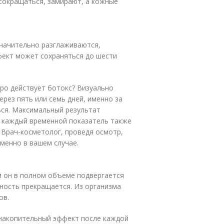
сокращаться, замирают, а кожные
значительно разглаживаются,
фект может сохраняться до шести
ро действует ботокс? Визуально
рез пять или семь дней, именно за
ься. Максимальный результат
то каждый временной показатель также
 Врач-косметолог, проведя осмотр,
менно в вашем случае.
м он в полном объеме подвергается
вность прекращается. Из организма
ов.
накопительный эффект после каждой