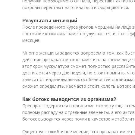
получили необходимого сигнала, перестают активно 
покровы перестают натягиваться и сморщиваться.
Результаты инъекций
После проведенного курса уколов морщины на лице 
состояние кожи лица заметно улучшается, и этот эф
месяцев.
Многие женщины задаются вопросом о том, как быст
действие препарата можно заметить на своем лице че
этот срок мускулатура сможет полностью расслабит
достигается через две недели, но стоит помнить, ч
зависит от индивидуальных особенностей организма.
сможет определить, как часто стоит колоть Ботокс и
Как ботокс выводится из организма?
Препарат содержится в организме около суток, зате
полному распаду на отдельные элементы, а его акти
ботокс выводится через почки в качестве метаболит
Существует ошибочное мнение, что препарат имеет 