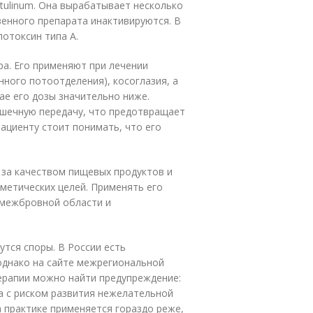
otulinum. Она вырабатывает несколько
венного препарата инактивируются. В
отоксин типа А.
ра. Его применяют при лечении
нного потоотделения), косоглазия, а
ае его дозы значительно ниже.
ышечную передачу, что предотвращает
ациенту стоит понимать, что его
.
 за качеством пищевых продуктов и
метических целей. Применять его
 межбровной области и
дутся споры. В России есть
однако на сайте межрегиональной
ерапии можно найти предупреждение:
а с риском развития нежелательной
а практике применяется гораздо реже,