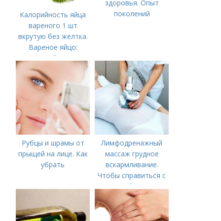
здоровья. Опыт
поколений
Калорийность яйца
вареного 1 шт
вкрутую без желтка.
Вареное яйцо:
калорийность
Рубцы и шрамы от
Лимфодренажный
прыщей на лице. Как
массаж грудное
убрать
вскармливание.
Чтобы справиться с
нагрубанием,
необходимо
предпринять
следующие действия: