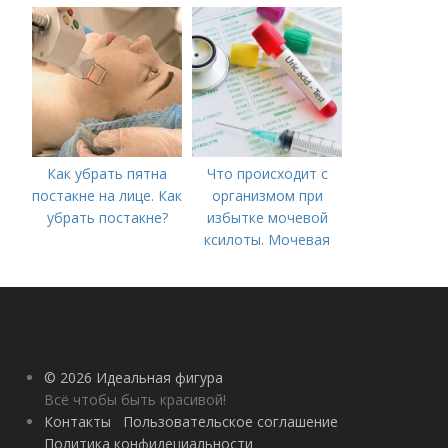
аппаратного лечения
акне и удаления
рубцов и шрамов
постакне
Как убрать пятна
Что происходит с
постакне на лице. Как
организмом при
убрать постакне?
избытке мочевой
ксилоты. Мочевая
кислота в крови:
норма и отклонения
© 2026 Идеальная фигура
Всё чтобы быть красивой!
Контакты
Пользовательское соглашение
Политика конфидециальности