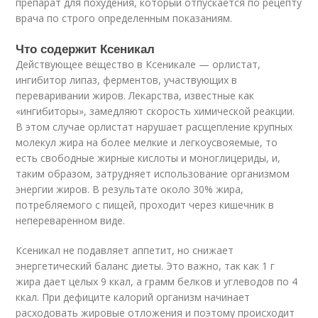
препарат для похудения, который отпускается по рецепту
врача по строго определенным показаниям.
Что содержит Ксеникал
Действующее вещество в Ксеникале — орлистат,
ингибитор липаз, ферментов, участвующих в
переваривании жиров. Лекарства, известные как
«ингибиторы», замедляют скорость химической реакции.
В этом случае орлистат нарушает расщепление крупных
молекул жира на более мелкие и легкоусвояемые, то
есть свободные жирные кислоты и моноглицериды, и,
таким образом, затрудняет использование организмом
энергии жиров. В результате около 30% жира,
потребляемого с пищей, проходит через кишечник в
непереваренном виде.
Ксеникал не подавляет аппетит, но снижает
энергетический баланс диеты. Это важно, так как 1 г
жира дает целых 9 ккал, а грамм белков и углеводов по 4
ккал. При дефиците калорий организм начинает
расходовать жировые отложения и поэтому происходит