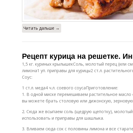
Читать дальше →
Рецепт курица на решетке. И
1,5 кг. куриных крылышекСоль, молотый перец (или см
лимона1 уп. приправы для курицы2 ст.л. растительног
Соус:
1 ст.л. меда4 ч.л. соевого соусаПриготовление:
1. В одной миске перемешиваем растительное масло с
вы можете брать столовую или дижонскую, зерновую
2. Сюда же всыпаем соль (щедрую щепотку), молотый
использовать и приправы для шашлыка.
3. Вливаем сюда сок с половины лимона и все стара