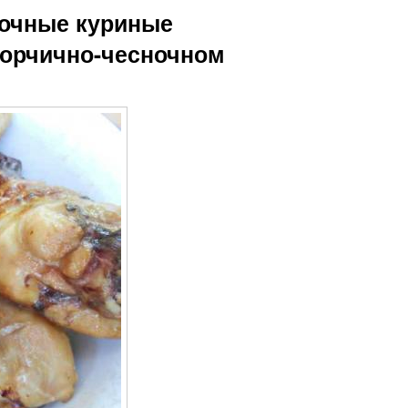
Сочные куриные
 горчично-чесночном