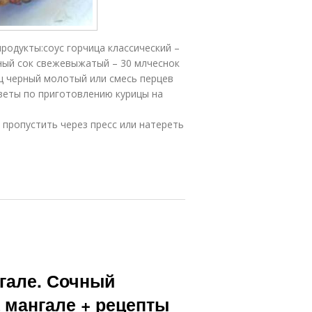
родукты:соус горчица классический –
нный сок свежевыжатый – 30 млчеснок
рец черный молотый или смесь перцев
веты по приготовлению курицы на
 пропустить через пресс или натереть
нгале. Сочный
 мангале + рецепты