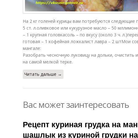
На 2 кг голеней курицы вам потребуются следующие п
5 ст. л.оливковое или кукурузное масло – 50 мллимо
– 1 крупная головкасоль – по вкусу (около 3 ч. л.)пе
готовая – 1 кофейная ложкалист лавра – 2 штМои со
мангале:
Разобрать чесночную луковицу на дольки, очистить и
на самой мелкой терке.
Читать дальше →
Вас может заинтересовать
Рецепт куриная грудка на ма
шашлык из куриной грудки на