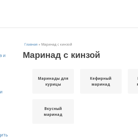
Главная
»
Маринад с кинзой
Маринад с кинзой
а и
Маринады для
Кефирный
курицы
маринад
 и
Вкусный
маринад
дить