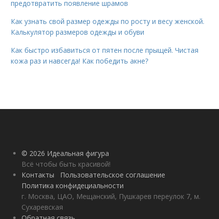
предотвратить появление шрамов
Как узнать свой размер одежды по росту и весу женской.
Калькулятор размеров одежды и обуви
Как быстро избавиться от пятен после прыщей. Чистая
кожа раз и навсегда! Как победить акне?
© 2026 Идеальная фигура
Всё чтобы быть красивой!
Контакты
Пользовательское соглашение
Политика конфидециальности
г. Москва, ЦАО, Мещанский, Пушкарев переулок 7, м.
Сухаревская
Обратная связь