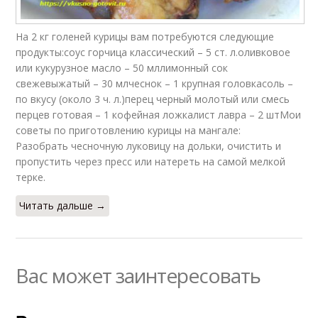
Соус в духовке
Соус с кетчупом
На 2 кг голеней курицы вам потребуются следующие
продукты:соус горчица классический – 5 ст. л.оливковое
или кукурузное масло – 50 мллимонный сок
свежевыжатый – 30 млчеснок – 1 крупная головкасоль –
по вкусу (около 3 ч. л.)перец черный молотый или смесь
Соус с медом
перцев готовая – 1 кофейная ложкалист лавра – 2 штМои
советы по приготовлению курицы на мангале:
Разобрать чесночную луковицу на дольки, очистить и
пропустить через пресс или натереть на самой мелкой
терке.
Читать дальше →
Вас может заинтересовать