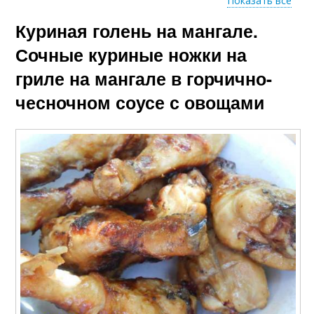
Показать все
Куриная голень на мангале.
Ножки для жарки
Ножки на мангале
Сочные куриные ножки на
гриле на мангале в горчично-
чесночном соусе с овощами
Маринад для куриных
Ножки для духовки
ножек
Ножки в духовке
Ножки с картошкой
Ножки с пошаговыми
Ножки на решетке
фото