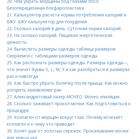
20.
Чем убрать морщины под глазами посл.
Безоперационная блефаропластика
21.
Калькулятор расчета нормы потребления калорий и
БЖУ. БЖУ калькулятор для похудения
22.
Сколько калорий в день. Суточная норма калорий
23.
На сколько калорий. Пищевая энергетическая
ценность
24.
Вычислить размеры одежды таблица размеров.
Сверяемся с таблицами размеров одежды
25.
Как распознать размеры одежды. Размеры одежды –,
что значат буквы S, L, M, X и как разобраться в размерах
раз и навсегда
26.
Как быстро убрать болячку после прыща. Как можно
ускорить заживление ран
27.
Александритовый лазер MOVEO. Moveo эпиляция
28.
Сколько заживает прокол мочки. Как подготовиться к
процедуре
29.
Коллаген от морщин вокруг глаз. Почему исчезает
коллаген и к чему это приводит
30.
Болят уши от золотых сережек. Прокалывание мочки
или хряща уха