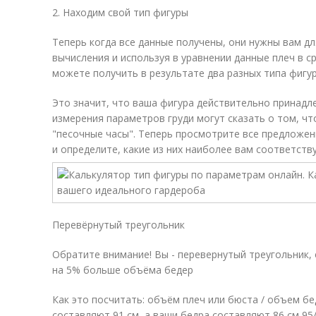
2. Находим свой тип фигуры
Теперь когда все данные получены, они нужны вам д
вычисления и используя в уравнении данные плеч в с
можете получить в результате два разных типа фигу
Это значит, что ваша фигура действительно принадл
измерения параметров груди могут сказать о том, что
"песочные часы". Теперь просмотрите все предложен
и определите, какие из них наиболее вам соответств
Перевёрнутый треугольник
Обратите внимание! Вы - перевернутый треугольник,
на 5% больше объёма бедер
Как это посчитать: объём плеч или бюста / объем бе
составляют 91 см, а ваши бедра составляют 86 см 95/