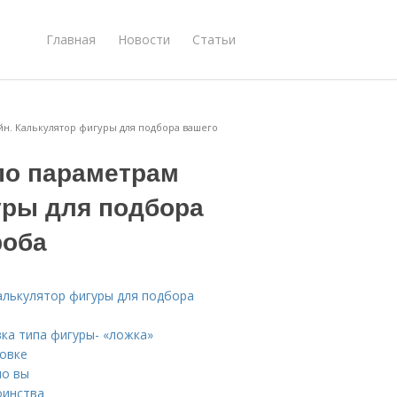
Главная
Новости
Статьи
йн. Калькулятор фигуры для подбора вашего
по параметрам
уры для подбора
роба
алькулятор фигуры для подбора
ка типа фигуры- «ложка»
ковке
но вы
оинства