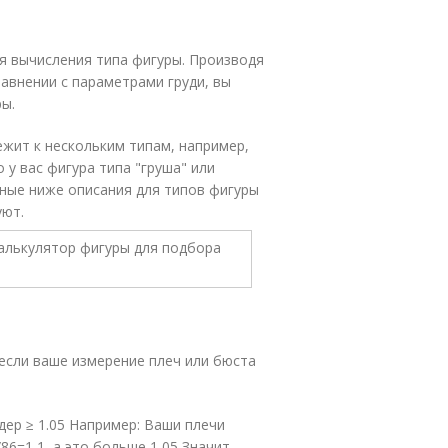
ля вычисления типа фигуры. Производя
равнении с параметрами груди, вы
ры.
ежит к нескольким типам, например,
 у вас фигура типа "груша" или
ные ниже описания для типов фигуры
уют.
 если ваше измерение плеч или бюста
дер ≥ 1.05 Например: Ваши плечи
86=1,1, а это больше 1,05 Значит