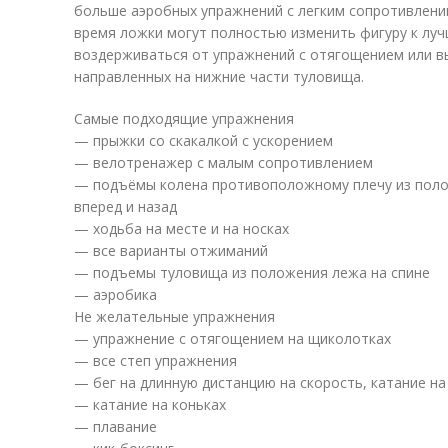
больше аэробных упражнений с легким сопротивлений
время ложки могут полностью изменить фигуру к луч
воздерживаться от упражнений с отягощением или 
направленных на нижние части туловища.
Самые подходящие упражнения
— прыжки со скакалкой с ускорением
— велотренажер с малым сопротивлением
— подъёмы колена противоположному плечу из полож
вперед и назад
— ходьба на месте и на носках
— все варианты отжиманий
— подъемы туловища из положения лежа на спине
— аэробика
Не желательные упражнения
— упражнение с отягощением на щиколотках
— все степ упражнения
— бег на длинную дистанцию на скорость, катание на
— катание на коньках
— плавание