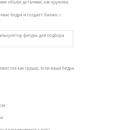
ими объём деталями, как кружева,
ные бёдра и создаёт баланс с
звестна как груша), если ваши бёдра
 см
ша
у и расклешённое к низу.