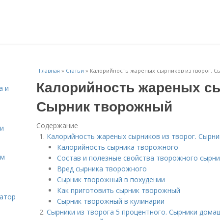
Главная
»
Статьи
»
Калорийность жареных сырников из творог. 
Калорийность жареных сы
а и
Сырник творожный
Содержание
 и
Калорийность жареных сырников из творог. Сырн
Калорийность сырника творожного
ом
Состав и полезные свойства творожного сырни
Вред сырника творожного
Сырник творожный в похудении
Как приготовить сырник творожный
затор
Сырник творожный в кулинарии
Сырники из творога 5 процентного. Сырники дома