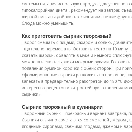
системы питания используют продукт для успешного 
гипокалорийная диета , рекомендует на завтрак съед
жирной сметаны добавить к сырникам свежие фрукты
блюда можно уменьшить.
Как приготовить сырник творожный
Творог смешать с яйцами, сахаром и солью, добавить
тщательно перемешать. Оставить тесто на 10 минут 
скатать шарики, обвалять в муке и немного сплюснуть
можно вылепить сырники мокрыми руками. Готовить 
появления румяной корочки с обеих сторон. При приг
сформированные сырники разложить на противне, за
запекать в предварительно разогретой до 180 °С дух
интересных рецептов и хитростей приготовления мож
сырники» .
Сырник творожный в кулинарии
Творожный сырник – прекрасный вариант завтрака, п
Сырники отлично сочетаются со сметаной , мёдом , 
ягодными сиропами, свежими ягодами, джемом и ва