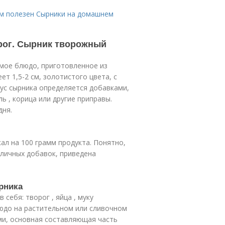
ем полезен Сырники на домашнем
рог. Сырник творожный
мое блюдо, приготовленное из
т 1,5-2 см, золотистого цвета, с
с сырника определяется добавками,
ь , корица или другие приправы.
дня.
ал на 100 грамм продукта. Понятно,
зличных добавок, приведена
рника
себя: творог , яйца , муку
блюдо на растительном или сливочном
ми, основная составляющая часть