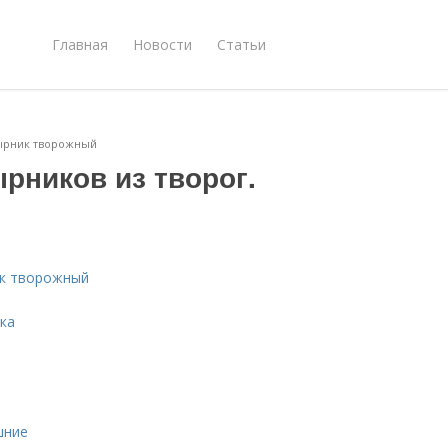
Главная
Новости
Статьи
Сырник творожный
рников из творог.
ик творожный
ка
шние