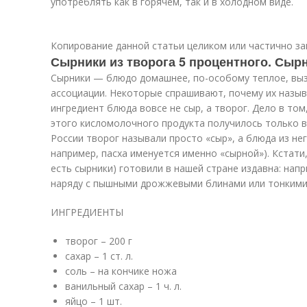
употреблять как в горячем, так и в холодном виде.
Копирование данной статьи целиком или частично з
Сырники из творога 5 процентного. Сыр
Сырники — блюдо домашнее, по-особому теплое, в
ассоциации. Некоторые спрашивают, почему их назыв
ингредиент блюда вовсе не сыр, а творог. Дело в то
этого кисломолочного продукта получилось только в X
России творог называли просто «сыр», а блюда из нег
например, пасха именуется именно «сырной»). Кстат
есть сырники) готовили в нашей стране издавна: напр
наряду с пышными дрожжевыми блинами или тонкими
ИНГРЕДИЕНТЫ
творог – 200 г
сахар – 1 ст. л.
соль – на кончике ножа
ванильный сахар – 1 ч. л.
яйцо – 1 шт.