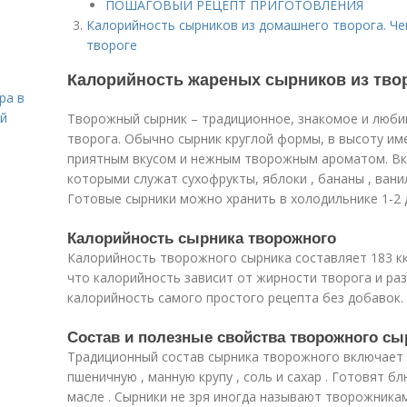
ПОШАГОВЫЙ РЕЦЕПТ ПРИГОТОВЛЕНИЯ
Калорийность сырников из домашнего творога. Ч
твороге
Калорийность жареных сырников из тво
ра в
ой
Творожный сырник – традиционное, знакомое и люби
творога. Обычно сырник круглой формы, в высоту имее
приятным вкусом и нежным творожным ароматом. Вку
которыми служат сухофрукты, яблоки , бананы , ванил
Готовые сырники можно хранить в холодильнике 1-2 
Калорийность сырника творожного
Калорийность творожного сырника составляет 183 кк
что калорийность зависит от жирности творога и ра
калорийность самого простого рецепта без добавок.
Состав и полезные свойства творожного сы
Традиционный состав сырника творожного включает в 
пшеничную , манную крупу , соль и сахар . Готовят 
масле . Сырники не зря иногда называют творожника