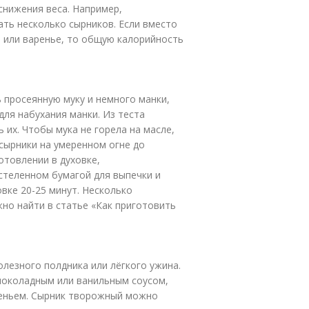
снижения веса. Например,
ать несколько сырников. Если вместо
 или варенье, то общую калорийность
 просеянную муку и немного манки,
для набухания манки. Из теста
 их. Чтобы мука не горела на масле,
сырники на умеренном огне до
отовлении в духовке,
стеленном бумагой для выпечки и
овке 20-25 минут. Несколько
но найти в статье «Как приготовить
олезного полдника или лёгкого ужина.
шоколадным или ванильным соусом,
реньем. Сырник творожный можно