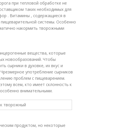
творога при тепловой обработке не
поставщиком таких необходимых для
сфор . Витамины , содержащиеся в
я пищеварительной системы. Особенно
ематично накормить творожными
канцерогенные вещества, которые
ных новообразований. Чтобы
ь сырники в духовке, их вкус и
. Чрезмерное употребление сырников
влению проблем с пищеварением.
тому всем, кто имеет склонность к
ь особенно внимательными.
ическим продуктом, но некоторые