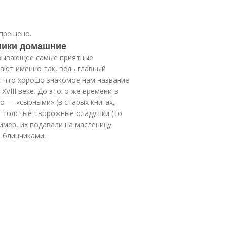
апрещено.
ники домашние
ызывающее самые приятные
ают именно так, ведь главный
м, что хорошо знакомое нам название
VIII веке. До этого же времени в
о — «сырными» (в старых книгах,
и, толстые творожные оладушки (то
имер, их подавали на масленицу
 блинчиками.