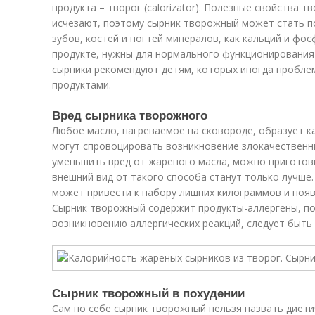
продукта – творог (calorizator). Полезные свойства 
исчезают, поэтому сырник творожный может стать 
зубов, костей и ногтей минералов, как кальций и фо
продукте, нужны для нормального функционировани
сырники рекомендуют детям, которых иногда пробл
продуктами.
Вред сырника творожного
Любое масло, нагреваемое на сковороде, образует 
могут спровоцировать возникновение злокачествен
уменьшить вред от жареного масла, можно приготовит
внешний вид от такого способа станут только лучше
может привести к набору лишних килограммов и поя
Сырник творожный содержит продукты-аллергены, поэ
возникновению аллергических реакций, следует быт
Сырник творожный в похудении
Сам по себе сырник творожный нельзя назвать диет