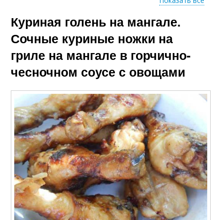
Показать все
Куриная голень на мангале.
Ножки в духовке
Голени в духовке
Сочные куриные ножки на
гриле на мангале в горчично-
чесночном соусе с овощами
Соус с кетчупом
Соус с медом