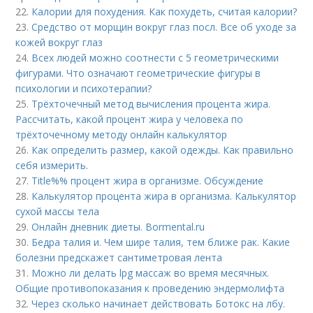
22.
Калории для похудения. Как похудеть, считая калории?
23.
Средство от морщин вокруг глаз посл. Все об уходе за
кожей вокруг глаз
24.
Всех людей можно соотнести с 5 геометрическими
фигурами. Что означают геометрические фигуры в
психологии и психотерапии?
25.
Трёхточечный метод вычисления процента жира.
Рассчитать, какой процент жира у человека по
трёхточечному методу онлайн калькулятор
26.
Как определить размер, какой одежды. Как правильно
себя измерить.
27.
Title%% процент жира в организме. Обсуждение
28.
Калькулятор процента жира в организма. Калькулятор
сухой массы тела
29.
Онлайн дневник диеты. Bormental.ru
30.
Бедра талия и. Чем шире талия, тем ближе рак. Какие
болезни предскажет сантиметровая лента
31.
Можно ли делать lpg массаж во время месячных.
Общие противопоказания к проведению эндермолифта
32.
Через сколько начинает действовать Ботокс на лбу.