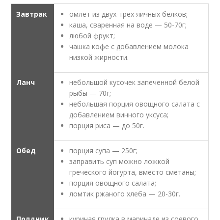
Завтрак
омлет из двух-трех яичных белков;
каша, сваренная на воде — 50-70г;
любой фрукт;
чашка кофе с добавлением молока
низкой жирности.
Ланч
небольшой кусочек запеченной белой
рыбы — 70г;
небольшая порция овощного салата с
добавлением винного уксуса;
порция риса — до 50г.
Обед
порция супа — 250г;
заправить суп можно ложкой
греческого йогурта, вместо сметаны;
порция овощного салата;
ломтик ржаного хлеба — 20-30г.
Полдник
куриная грудка в маринаде из соевого