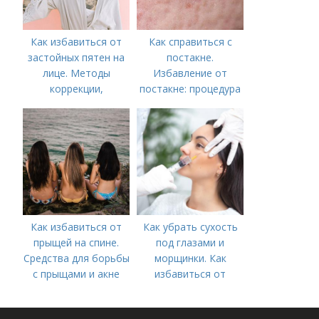
Как избавиться от
Как справиться с
застойных пятен на
постакне.
лице. Методы
Избавление от
коррекции,
постакне: процедура
аппаратного лечения
акне и удаления
рубцов и шрамов
постакне
Как избавиться от
Как убрать сухость
прыщей на спине.
под глазами и
Средства для борьбы
морщинки. Как
с прыщами и акне
избавиться от
морщин под глазами:
косметологические