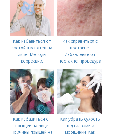
Как избавиться от
Как справиться с
застойных пятен на
постакне.
лице. Методы
Избавление от
коррекции,
постакне: процедура
аппаратного лечения
акне и удаления
рубцов и шрамов
постакне
Как избавиться от
Как убрать сухость
прыщей на лице.
под глазами и
Причины прыщей на
морщинки. Как