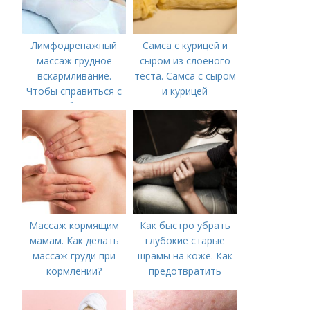
Лимфодренажный
Самса с курицей и
массаж грудное
сыром из слоеного
вскармливание.
теста. Самса с сыром
Чтобы справиться с
и курицей
нагрубанием,
необходимо
предпринять
следующие действия:
Массаж кормящим
Как быстро убрать
мамам. Как делать
глубокие старые
массаж груди при
шрамы на коже. Как
кормлении?
предотвратить
появление шрамов