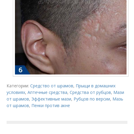
Категории:
Средство от шрамов
,
Прыщи в домашних
условиях
,
Аптечные средства
,
Средства от рубцов
,
Мази
от шрамов
,
Эффективные мази
,
Рубцов по версии
,
Мазь
от шрамов
,
Пенки против акне