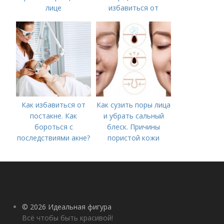
лице
избавиться от
морщин под глазами:
косметологические
процедуры
Как избавиться от
Как сузить поры лица
постакне. Как
и убрать сальный
бороться с
блеск. Причины
последствиями акне?
пористой кожи
© 2026 Идеальная фигура
Всё чтобы быть красивой!