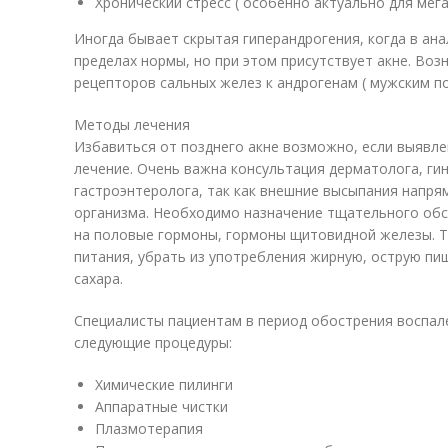
Хронический стресс ( особенно актуально для мега
Иногда бывает скрытая гиперандрогения, когда в ан
пределах нормы, но при этом присутствует акне. Во
рецепторов сальных желез к андрогенам ( мужским 
Методы лечения
Избавиться от позднего акне возможно, если выявл
лечение. Очень важна консультация дерматолога, гин
гастроэнтеролога, так как внешние высыпания напря
организма. Необходимо назначение тщательного обсл
на половые гормоны, гормоны щитовидной железы. Т
питания, убрать из употребления жирную, острую пи
сахара.
Специалисты пациентам в период обострения воспа
следующие процедуры:
Химические пилинги
Аппаратные чистки
Плазмотерапия