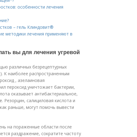
ыщей*?
ростков: особенности лечения
ние?
стков – гель Клиндовит®
кие методики лечения применяют в
елать вы для лечения угревой
щью различных безрецептурных
й). К наиболее распространенным
роксид , азелаиновая
зоил пероксид уничтожает бактерии,
слота оказывает антибактериальное,
. Резорцин, салициловая кислота и
, как раньше, могут помочь вывести
ень на пораженные области после
яется раздражение, сократите частоту