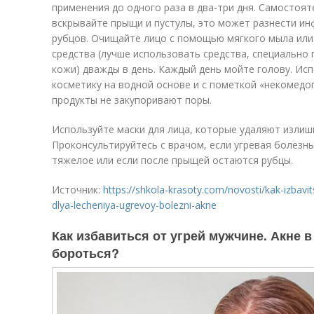
применения до одного раза в два-три дня. Самостоят
вскрывайте прыщи и пустулы, это может разнести ин
рубцов. Очищайте лицо с помощью мягкого мыла ил
средства (лучше использовать средства, специально
кожи) дважды в день. Каждый день мойте голову. Ис
косметику на водной основе и с пометкой «некомедог
продукты не закупоривают поры.
Используйте маски для лица, которые удаляют излишк
Проконсультируйтесь с врачом, если угревая болезнь
тяжелое или если после прыщей остаются рубцы.
Источник:
https://shkola-krasoty.com/novosti/kak-izbavi
dlya-lecheniya-ugrevoy-bolezni-akne
Как избавиться от угрей мужчине. Акне в
бороться?