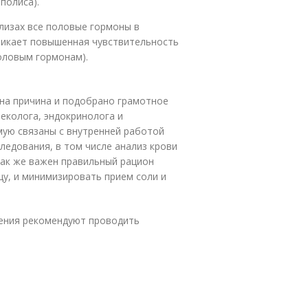
полиса).
ализах все половые гормоны в
зникает повышенная чувствительность
половым гормонам).
ена причина и подобрано грамотное
еколога, эндокринолога и
мую связаны с внутренней работой
едования, в том числе анализ крови
ак же важен правильный рацион
щу, и минимизировать прием соли и
ления рекомендуют проводить