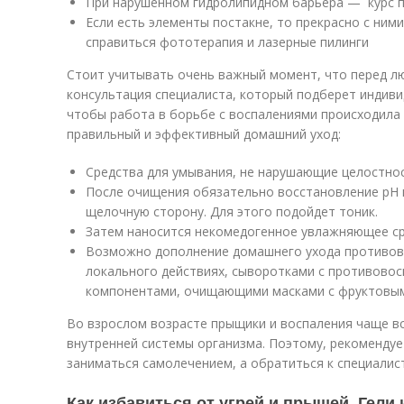
При нарушенном гидролипидном барьера — курс 
Если есть элементы постакне, то прекрасно с ним
справиться фототерапия и лазерные пилинги
Стоит учитывать очень важный момент, что перед 
консультация специалиста, который подберет индиви
чтобы работа в борьбе с воспалениями происходила
правильный и эффективный домашний уход:
Средства для умывания, не нарушающие целостно
После очищения обязательно восстановление pH 
щелочную сторону. Для этого подойдет тоник.
Затем наносится некомедогенное увлажняющее ср
Возможно дополнение домашнего ухода противов
локального действиях, сыворотками с противово
компонентами, очищающими масками с фруктовы
Во взрослом возрасте прыщики и воспаления чаще в
внутренней системы организма. Поэтому, рекомендуе
заниматься самолечением, а обратиться к специалист
Как избавиться от угрей и прыщей. Гели 