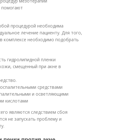
процедур мезотерапии
и помогают
любой процедурой необходима
дуальное лечение пациенту. Для того,
 в комплексе необходимо подобрать
сть гидролипидной пленки
кожи, смещенный при акне в
едство.
оспалительными средствами
спалительными и осветляющими
ми кислотами
сего являются следствием сбоя
тся не запускать проблему и
у.
и пенки против акне