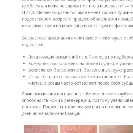
проблемная кожа не зависит от пола и возраста” — р
ЦИДК. Механизм развития акне имеет схожие признак
подростковом возрасте процесс образования прыщей
взрослых людей на кожу лица влияют другие фактор
Возрастные высыпания имеют имеют некоторые особе
подростки:
Локализация высыпаний не в Т-зоне, а на подборо
Комедоны расположены на более глубоком уровн
Воспаления более яркие и болезненные, хуже рас
Из-за того, что с возрастом кожа становится бол
чистке, а следы часто оставляют после себя рубц
Сами высыпания воспаленные, болезненные и глубок
способность кожи к регенерации, поэтому увеличива
постакне. Пациенты также жалуются на возникновени
дней до начала менструаций.