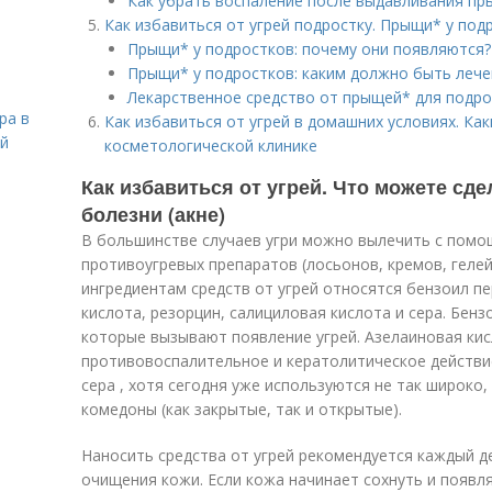
Как убрать воспаление после выдавливания пр
Как избавиться от угрей подростку. Прыщи* у под
Прыщи* у подростков: почему они появляются?
Прыщи* у подростков: каким должно быть лече
Лекарственное средство от прыщей* для подро
ра в
Как избавиться от угрей в домашних условиях. Ка
ой
косметологической клинике
Как избавиться от угрей. Что можете сд
болезни (акне)
В большинстве случаев угри можно вылечить с помо
противоугревых препаратов (лосьонов, кремов, геле
ингредиентам средств от угрей относятся бензоил пе
кислота, резорцин, салициловая кислота и сера. Бен
которые вызывают появление угрей. Азелаиновая ки
противовоспалительное и кератолитическое действие
сера , хотя сегодня уже используются не так широко
комедоны (как закрытые, так и открытые).
Наносить средства от угрей рекомендуется каждый д
очищения кожи. Если кожа начинает сохнуть и появл