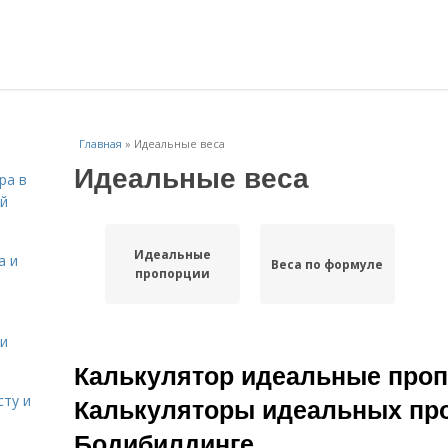
Главная
»
Идеальные веса
Идеальные веса
ра в
ой
Идеальные
а и
Веса по формуле
пропорции
 и
Калькулятор идеальные проп
сту и
Калькуляторы идеальных про
Бодибилдинге