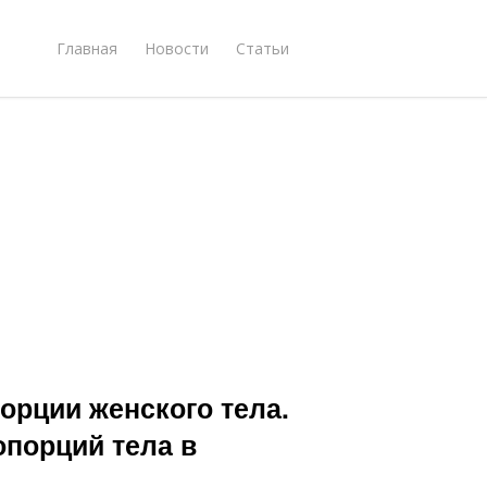
Главная
Новости
Статьи
орции женского тела.
порций тела в