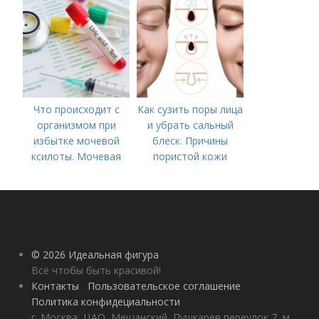
Что происходит с
Как сузить поры лица
организмом при
и убрать сальный
избытке мочевой
блеск. Причины
ксилоты. Мочевая
пористой кожи
кислота в крови:
норма и отклонения
© 2026 Идеальная фигура
Всё чтобы быть красивой!
Контакты
Пользовательское соглашение
Политика конфидециальности
г. Москва, ЦАО, Мещанский, Пушкарев переулок 7, м.