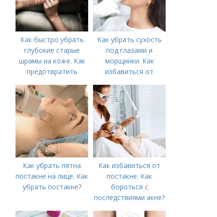
Как быстро убрать
Как убрать сухость
глубокие старые
под глазами и
шрамы на коже. Как
морщинки. Как
предотвратить
избавиться от
появление шрамов
морщин под глазами:
косметологические
процедуры
Как убрать пятна
Как избавиться от
постакне на лице. Как
постакне. Как
убрать постакне?
бороться с
последствиями акне?