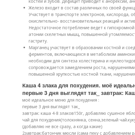
костей и зубов. Дефицит приводит к анорексии, ан
Железо входит в состав различных по своей функц
Участвует в транспорте электронов, кислорода, 
окислительно- восстановительных реакций и акти
Недостаточное потребление ведет к гипохромной
атонии скелетных мышц, повышенной утомляемос
гастриту.
Марганец участвует в образовании костной и соед
ферментов, включающихся в метаболизм аминокис
необходим для синтеза холестерина и нуклеотидо
сопровождается замедлением роста, нарушениями
повышенной хрупкостью костной ткани, нарушения
Каша 4 злака для похудения. моё идеаль
первые 3 дня выглядят так_ завтрак: Каша
моё идеальное меню для похудения :
первые 3 дня выглядят так_
завтрак: каша 4-8 злаков150г, добавляю сушеное ябл
чай для похудения(толокнянка, сенна,зеленый чай.ку
(добавляю не все сразу, а когда какие)
2завтрак:батончик мюсли (сама пеку с добавлением р