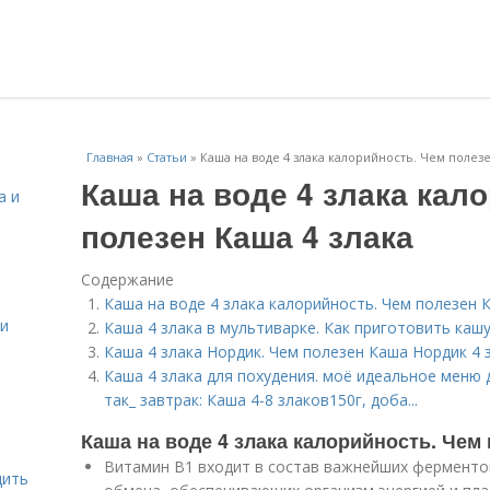
Главная
»
Статьи
»
Каша на воде 4 злака калорийность. Чем полезе
Каша на воде 4 злака кал
а и
полезен Каша 4 злака
Содержание
Каша на воде 4 злака калорийность. Чем полезен 
 и
Каша 4 злака в мультиварке. Как приготовить кашу
Каша 4 злака Нордик. Чем полезен Каша Нордик 4 
Каша 4 злака для похудения. моё идеальное меню д
так_ завтрак: Каша 4-8 злаков150г, доба...
Каша на воде 4 злака калорийность. Чем 
Витамин В1 входит в состав важнейших ферментов
дить