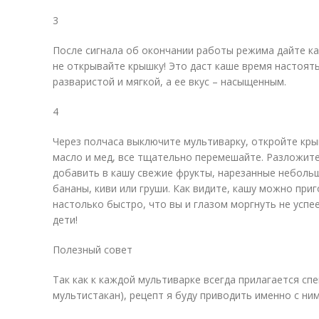
3
После сигнала об окончании работы режима дайте ка
не открывайте крышку! Это даст каше время настоять
разваристой и мягкой, а ее вкус – насыщенным.
4
Через полчаса выключите мультиварку, откройте кры
масло и мед, все тщательно перемешайте. Разложит
добавить в кашу свежие фрукты, нарезанные неболь
бананы, киви или груши. Как видите, кашу можно при
настолько быстро, что вы и глазом моргнуть не успее
дети!
Полезный совет
Так как к каждой мультиварке всегда прилагается сп
мультистакан), рецепт я буду приводить именно с ним