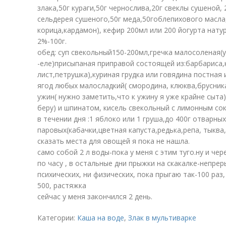
злака,50г кураги,50г чернослива,20г свеклы сушеной,
сельдерея сушеного,50г меда,50гоблепихового масла,
корица,кардамон), кефир 200мл или 200 йогурта нату
2%-100г.
обед: суп свекольный150-200мл,гречка малосоленая(у
-еле)присыпаная приправой состоящей из:барбариса,
лист,петрушка),куриная грудка или говядина постная и
ягод любых малосладкий( смородина, клюква,брусника
ужин( нужно заметить,что к ужину я уже крайне сыта)
беру) и шпинатом, кисель свекольный с лимонным со
в течении дня :1 яблоко или 1 груша,до 400г отварны
паровых(кабачки,цветная капуста,редька,репа, тыква,
сказать места для овощей я пока не нашла.
само собой 2 л воды-пока у меня с этим туго.ну и че
по часу , в остальные дни прыжки на скакалке-непреры
психических, ни физических, пока прыгаю так-100 раз,
500, растяжка
сейчас у меня закончился 2 день.
Категории:
Каша на воде
,
Злак в мультиварке