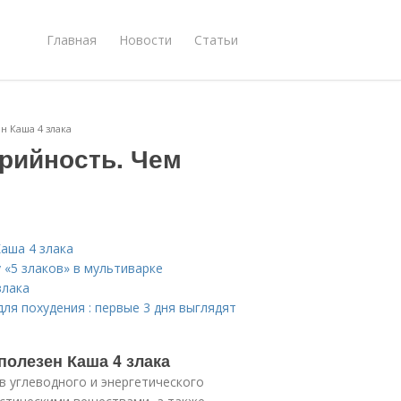
Главная
Новости
Статьи
н Каша 4 злака
орийность. Чем
Каша 4 злака
 «5 злаков» в мультиварке
злака
ля похудения : первые 3 дня выглядят
полезен Каша 4 злака
 углеводного и энергетического