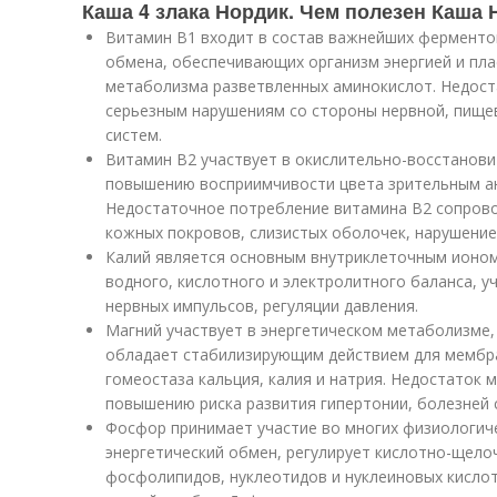
Каша 4 злака Нордик. Чем полезен Каша 
Витамин В1 входит в состав важнейших ферментов
обмена, обеспечивающих организм энергией и пла
метаболизма разветвленных аминокислот. Недоста
серьезным нарушениям со стороны нервной, пище
систем.
Витамин В2 участвует в окислительно-восстанови
повышению восприимчивости цвета зрительным ан
Недостаточное потребление витамина В2 сопров
кожных покровов, слизистых оболочек, нарушение
Калий является основным внутриклеточным ионом
водного, кислотного и электролитного баланса, у
нервных импульсов, регуляции давления.
Магний участвует в энергетическом метаболизме, 
обладает стабилизирующим действием для мембр
гомеостаза кальция, калия и натрия. Недостаток 
повышению риска развития гипертонии, болезней 
Фосфор принимает участие во многих физиологиче
энергетический обмен, регулирует кислотно-щелоч
фосфолипидов, нуклеотидов и нуклеиновых кисло