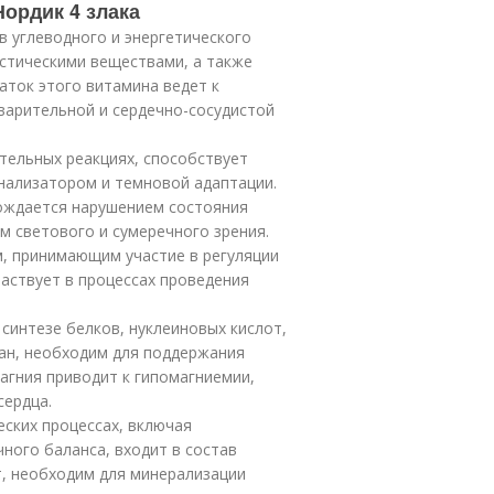
Нордик 4 злака
 углеводного и энергетического
стическими веществами, а также
ток этого витамина ведет к
варительной и сердечно-сосудистой
тельных реакциях, способствует
ализатором и темновой адаптации.
ождается нарушением состояния
м светового и сумеречного зрения.
, принимающим участие в регуляции
частвует в процессах проведения
синтезе белков, нуклеиновых кислот,
ан, необходим для поддержания
магния приводит к гипомагниемии,
сердца.
ских процессах, включая
ного баланса, входит в состав
т, необходим для минерализации