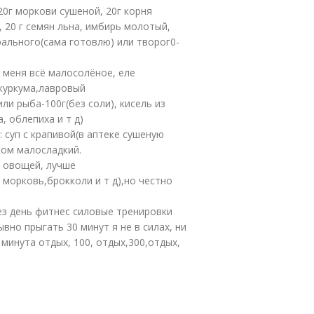
 20г моркови сушеной, 20г корня
 20 г семян льна, имбирь молотый,
рального(сама готовлю) или творог0-
 меня всё малосолёное, еле
куркума,лавровый
ли рыба-100г(без соли), кисель из
, облепиха и т д)
: суп с крапивой(в аптеке сушеную
ком малосладкий.
х овощей, лучше
 морковь,брокколи и т д),но честно
рез день фитнес силовые тренировки
вно прыгать 30 минут я не в силах, ни
 минута отдых, 100, отдых,300,отдых,