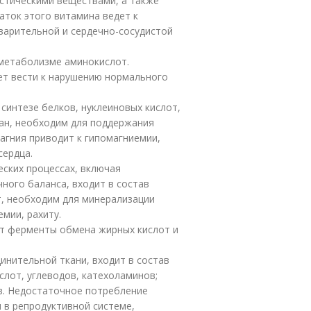
стическими веществами, а также
ток этого витамина ведет к
варительной и сердечно-сосудистой
 метаболизме аминокислот.
т вести к нарушению нормального
синтезе белков, нуклеиновых кислот,
ан, необходим для поддержания
магния приводит к гипомагниемии,
сердца.
ских процессах, включая
ного баланса, входит в состав
т, необходим для минерализации
емии, рахиту.
ет ферменты обмена жирных кислот и
инительной ткани, входит в состав
лот, углеводов, катехоламинов;
в. Недостаточное потребление
 в репродуктивной системе,