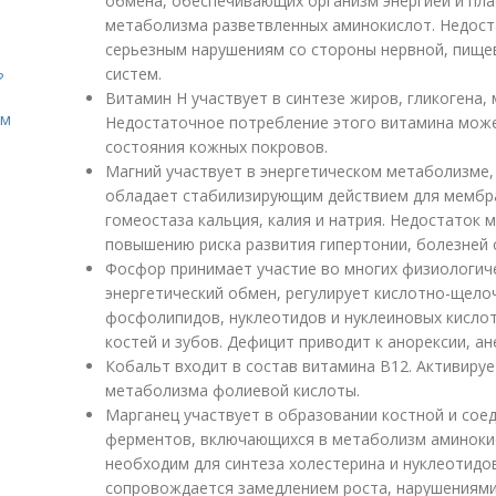
обмена, обеспечивающих организм энергией и пла
метаболизма разветвленных аминокислот. Недоста
серьезным нарушениям со стороны нервной, пище
систем.
?
Витамин Н участвует в синтезе жиров, гликогена,
ом
Недостаточное потребление этого витамина може
состояния кожных покровов.
Магний участвует в энергетическом метаболизме, 
обладает стабилизирующим действием для мембр
гомеостаза кальция, калия и натрия. Недостаток 
повышению риска развития гипертонии, болезней 
Фосфор принимает участие во многих физиологиче
энергетический обмен, регулирует кислотно-щелоч
фосфолипидов, нуклеотидов и нуклеиновых кисло
костей и зубов. Дефицит приводит к анорексии, ан
Кобальт входит в состав витамина В12. Активиру
метаболизма фолиевой кислоты.
Марганец участвует в образовании костной и соед
ферментов, включающихся в метаболизм аминокис
необходим для синтеза холестерина и нуклеотидо
сопровождается замедлением роста, нарушениями