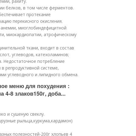
емии, рахиту.
ии белков, в том числе ферментов.
обеспечивает протекание
вацию перекисного окисления.
 анемии, миоглобиндефицитной
ти, миокардиопатии, атрофическому
инительной ткани, входит в состав
лот, углеводов, катехоламинов;
в. Недостаточное потребление
 в репродуктивной системе,
ми углеводного и липидного обмена.
ное меню для похудения :
 4-8 злаков150г, доба...
око и сушеную свеклу.
курузные рыльца,куркума,кардамон)
азных полезностей-200г хлопьев 4