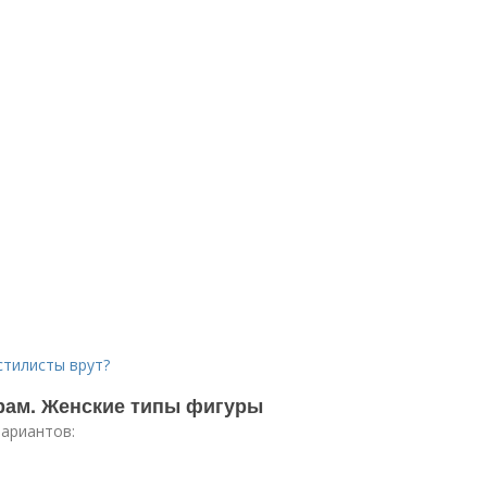
стилисты врут?
рам. Женские типы фигуры
вариантов: