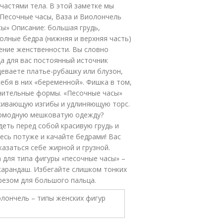
астями тела. В этой заметке мы
 Песочные часы, Ваза и Виолончель
сы» Описание: большая грудь,
олные бедра (нижняя и верхняя часть)
ение женственности. Вы словно
да для вас постоянный источник
деваете платье-рубашку или блузон,
себя в них «беременной». Фишка в том,
знительные формы. «Песочные часы»
кивающую изгибы и удлиняющую торс.
ромодную мешковатую одежду?
еть перед собой красивую грудь и
тесь потуже и качайте бедрами! Вас
азаться себе жирной и грузной.
 для типа фигуры «песочные часы» –
карандаш. Избегайте слишком тонких
резом для большого пальца.