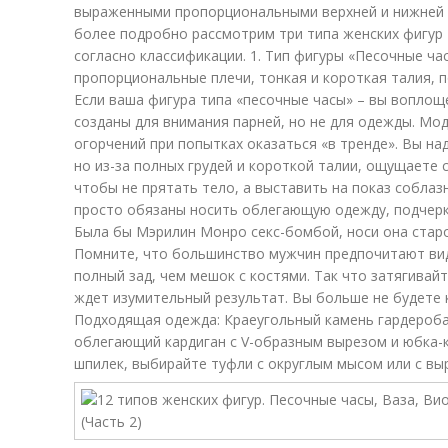
выраженными пропорциональными верхней и нижней ч
более подробно рассмотрим три типа женских фигур
согласно классификации. 1. Тип фигуры «Песочные ча
пропорциональные плечи, тонкая и короткая талия, п
Если ваша фигура типа «песочные часы» – вы воплощ
созданы для внимания парней, но не для одежды. Мо
огорчений при попытках оказаться «в тренде». Вы на
но из-за полных грудей и короткой талии, ощущаете 
чтобы не прятать тело, а выставить на показ собла
просто обязаны носить облегающую одежду, подчер
Была бы Мэрилин Монро секс-бомбой, носи она ста
Помните, что большинство мужчин предпочитают вид
полный зад, чем мешок с костями. Так что затягивай
ждет изумительный результат. Вы больше не будете к
Подходящая одежда: Краеугольный камень гардероба
облегающий кардиган с V-образным вырезом и юбка-
шпилек, выбирайте туфли с округлым мысом или с вы