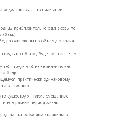
определение дает тот или иной
ягодицы приблизительно одинаковы по
30 см.).
 бедра одинаковы по объему, а талия
ша грудь по объему будет меньше, чем
 у тебя грудь в объеме значительно
чем бедра.
ющемуся, практически одинаковому
ольно стройные.
 что существуют также смешанные
 типы в разный период жизни.
определили, необходимо правильно