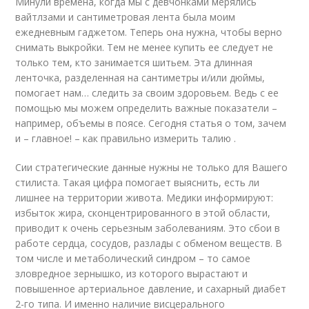
Минули времена, когда мы с девчонками мерялись
вайтлзами и сантиметровая лента была моим
ежедневным гаджетом. Теперь она нужна, чтобы верно
снимать выкройки. Тем не менее купить ее следует не
только тем, кто занимается шитьем. Эта длинная
ленточка, разделенная на сантиметры и/или дюймы,
помогает нам… следить за своим здоровьем. Ведь с ее
помощью мы можем определить важные показатели –
например, объемы в поясе. Сегодня статья о том, зачем
и – главное! – как правильно измерить талию .
Сии стратегические данные нужны не только для Вашего
стилиста. Такая цифра помогает выяснить, есть ли
лишнее на территории живота. Медики информируют:
избыток жира, сконцентрированного в этой области,
приводит к очень серьезным заболеваниям. Это сбои в
работе сердца, сосудов, разлады с обменом веществ. В
том числе и метаболический синдром – то самое
зловредное зернышко, из которого вырастают и
повышенное артериальное давление, и сахарный диабет
2-го типа. И именно наличие висцерального