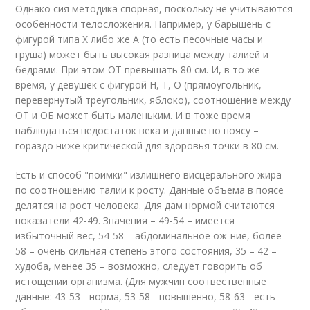
Однако сия методика спорная, поскольку не учитываются
особенности телосложения. Например, у барышень с
фигурой типа Х либо же А (то есть песочные часы и
груша) может быть высокая разница между талией и
бедрами. При этом ОТ превышать 80 см. И, в то же
время, у девушек с фигурой Н, Т, О (прямоугольник,
перевернутый треугольник, яблоко), соотношение между
ОТ и ОБ может быть маленьким. И в тоже время
наблюдаться недостаток века и данные по поясу –
гораздо ниже критической для здоровья точки в 80 см.
Есть и способ "поимки" излишнего висцерального жира
по соотношению талии к росту. Данные объема в поясе
делятся на рост человека. Для дам нормой считаются
показатели 42-49. Значения – 49-54 – имеется
избыточный вес, 54-58 – абдоминальное ож-ние, более
58 – очень сильная степень этого состояния, 35 – 42 –
худоба, менее 35 – возможно, следует говорить об
истощении организма. (Для мужчин соотвественные
данные: 43-53 - норма, 53-58 - повышенно, 58-63 - есть