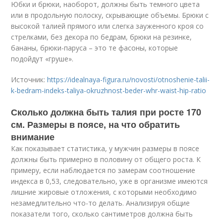
Юбки и брюки, наоборот, должны быть темного цвета
или в продольную полоску, скрывающие объемы. Брюки с
высокой талией прямого или слегка зауженного кроя со
стрелками, без декора по бедрам, брюки на резинке,
бананы, брюки-паруса – это те фасоны, которые
подойдут «груше».
Источник:
https://idealnaya-figura.ru/novosti/otnoshenie-talii-
k-bedram-indeks-taliya-okruzhnost-beder-whr-waist-hip-ratio
Сколько должна быть талия при росте 170
см. Размеры в поясе, на что обратить
внимание
Как показывает статистика, у мужчин размеры в поясе
должны быть примерно в половину от общего роста. К
примеру, если наблюдается по замерам соотношение
индекса в 0,53, следовательно, уже в организме имеются
лишние жировые отложения, с которыми необходимо
незамедлительно что-то делать. Анализируя общие
показатели того, сколько сантиметров должна быть