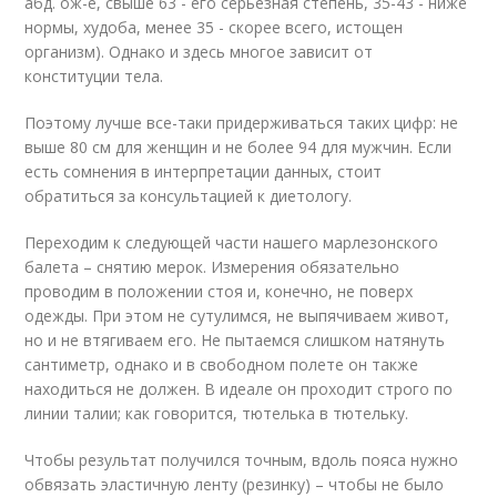
абд. ож-е, свыше 63 - его серьезная степень, 35-43 - ниже
нормы, худоба, менее 35 - скорее всего, истощен
организм). Однако и здесь многое зависит от
конституции тела.
Поэтому лучше все-таки придерживаться таких цифр: не
выше 80 см для женщин и не более 94 для мужчин. Если
есть сомнения в интерпретации данных, стоит
обратиться за консультацией к диетологу.
Переходим к следующей части нашего марлезонского
балета – снятию мерок. Измерения обязательно
проводим в положении стоя и, конечно, не поверх
одежды. При этом не сутулимся, не выпячиваем живот,
но и не втягиваем его. Не пытаемся слишком натянуть
сантиметр, однако и в свободном полете он также
находиться не должен. В идеале он проходит строго по
линии талии; как говорится, тютелька в тютельку.
Чтобы результат получился точным, вдоль пояса нужно
обвязать эластичную ленту (резинку) – чтобы не было