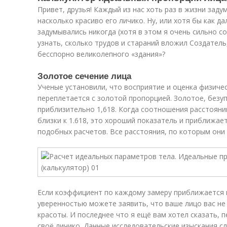
Привет, друзья! Каждый из нас хоть раз в жизни зад
насколько красиво его личико. Ну, или хотя бы как да
задумывались никогда (хотя в этом я очень сильно с
узнать, сколько трудов и стараний вложил Создатель
бесспорно великолепного «здания»?
Золотое сечение лица
Ученые установили, что восприятие и оценка физич
переплетается с золотой пропорцией. Золотое, безу
приблизительно 1,618. Когда соотношения расстоян
близки к 1.618, это хороший показатель и приближает
подобных расчетов. Все расстояния, по которым они 
Если коэффициент по каждому замеру приближается к 
уверенностью можете заявить, что ваше лицо вас не
красоты. И последнее что я ещё вам хотел сказать, 
своё личико. Данные исследовательские изыскания с