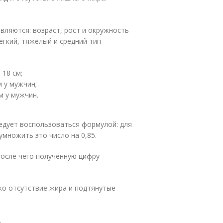
ляются: возраст, рост и окружность
лёгкий, тяжёлый и средний тип
 18 см;
м у мужчин;
м у мужчин.
едует воспользоваться формулой: для
умножить это число на 0,85.
после чего полученную цифру
ько отсутствие жира и подтянутые
.