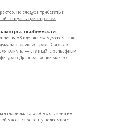
актер. Не следует прибегать к
ой консультации с врачом.
раметры, особенности
тавления об идеальном мужском теле
думались древние греки. Согласно
теля Олимпа — статный, с рельефным
 фигуре в Древней Греции можно
ним эталоном, то особых отличий не
ной массе и проценту подкожного