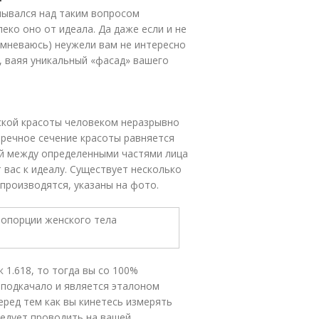
умывался над таким вопросом
леко оно от идеала. Да даже если и не
омневаюсь) неужели вам не интересно
, ваяя уникальный «фасад» вашего
еской красоты человеком неразрывно
пречное сечение красоты равняется
ий между определенными частями лица
 вас к идеалу. Существует несколько
производятся, указаны на фото.
1.618, то тогда вы со 100%
 подкачало и является эталоном
перед тем как вы кинетесь измерять
ледует проводить на вашей