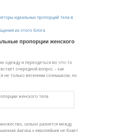
ляторы идеальных пропорций тела в
щения из этого блога
еальные пропорции женского
юю одежду и переодеться во что-то
 встаёт очередной вопрос – как
ся не только весенним солнышком, но
 множество, сильно разнятся между
ршенная фигура у европейцев не будет