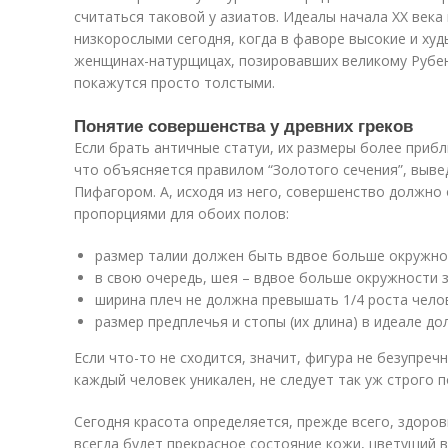
считаться таковой у азиатов. Идеалы начала XX века
низкорослыми сегодня, когда в фаворе высокие и худ
женщинах-натурщицах, позировавших великому Рубен
покажутся просто толстыми.
Понятие совершенства у древних греков
Если брать античные статуи, их размеры более приб
что объясняется правилом “Золотого сечения”, выв
Пифагором. А, исходя из него, совершенство должн
пропорциями для обоих полов:
размер талии должен быть вдвое больше окружно
в свою очередь, шея – вдвое больше окружности з
ширина плеч не должна превышать 1/4 роста чело
размер предплечья и стопы (их длина) в идеале д
Если что-то не сходится, значит, фигура не безупречн
каждый человек уникален, не следует так уж строго 
Сегодня красота определяется, прежде всего, здоров
всегда будет прекрасное состояние кожи, цветущий в