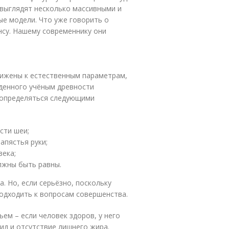
 выглядят несколько массивными и
ые модели. Что уже говорить о
су. Нашему современнику они
лижены к естественным параметрам,
еденного учёным древности
о определяться следующими
сти шеи;
апястья руки;
века;
олжны быть равны.
а. Но, если серьёзно, поскольку
подходить к вопросам совершенства.
ьем – если человек здоров, у него
ид и отсутствие лишнего жира.