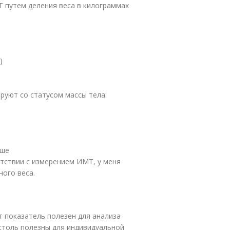
 путем деления веса в килограммах
)
руют со статусом массы тела:
ьше
етствии с измерением ИМТ, у меня
ого веса.
т показатель полезен для анализа
 столь полезны для индивидуальной