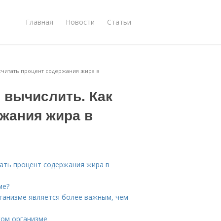
Главная
Новости
Статьи
считать процент содержания жира в
 вычислить. Как
ржания жира в
тать процент содержания жира в
ме?
ганизме является более важным, чем
ком организме