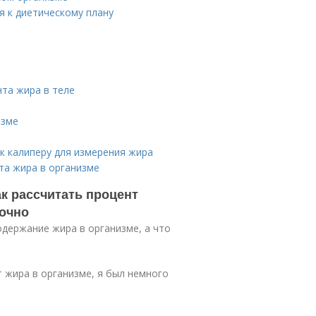
я к диетическому плану
нта жира в теле
изме
к калиперу для измерения жира
та жира в организме
к рассчитать процент
точно
одержание жира в организме, а что
т жира в организме, я был немного